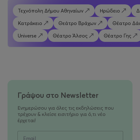
Τεχνόπολη Δήμου Αθηναίων
Ηρώδειο
Δ
Κατράκειο
Θεάτρο Βράχων
Θέατρο Δά
Universe
Θέατρο Άλσος
Θέατρο Γης
Γράψου στο Newsletter
Ενημερώσου για όλες τις εκδηλώσεις που
τρέχουν & κλείσε εισιτήριο για ό,τι νέο
έρχεται!
Email