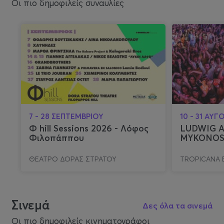
Οι πιο δημοφιλείς συναυλίες
7 - 28 ΣΕΠΤΕΜΒΡΙΟΥ
10 - 31 ΑΥ
Φ hill Sessions 2026 - Λόφος
LUDWIG 
Φιλοπάππου
MYKONO
ΘΕΑΤΡΟ ΔΟΡΑΣ ΣΤΡΑΤΟΥ
TROPICANA 
Σινεμά
Δες όλα τα σινεμά
Οι πιο δημοφιλείς κινηματογράφοι