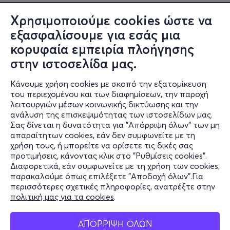
Πληροφορίες
Χρησιμοποιούμε cookies ώστε να
εξασφαλίσουμε για εσάς μια
Υποστήριξη
κορυφαία εμπειρία πλοήγησης
Stay Connected
στην ιστοσελίδα μας.
Κάνουμε χρήση cookies με σκοπό την εξατομίκευση
του περιεχομένου και των διαφημίσεων, την παροχή
Mobile app
λειτουργιών μέσων κοινωνικής δικτύωσης και την
ανάλυση της επισκεψιμότητας των ιστοσελίδων μας.
Σας δίνεται η δυνατότητα για "Απόρριψη όλων" των μη
απαραίτητων cookies, εάν δεν συμφωνείτε με τη
χρήση τους, ή μπορείτε να ορίσετε τις δικές σας
Ελλάδα
προτιμήσεις, κάνοντας κλικ στο "Ρυθμίσεις cookies".
Τηλεφωνικές κρατήσεις
Διαφορετικά, εάν συμφωνείτε με τη χρήση των cookies,
παρακαλούμε όπως επιλέξετε "Αποδοχή όλων".Για
+30 2117700000
περισσότερες σχετικές πληροφορίες, ανατρέξτε στην
Δευ - Παρ 10:00 - 18:00
πολιτική μας για τα cookies
.
Φυσικά σημεία
ΑΠΟΡΡΙΨΗ ΟΛΩΝ