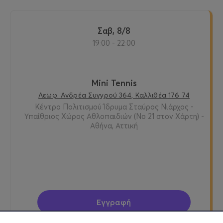
Σαβ, 8/8
19:00 - 22:00
Mini Tennis
Λεωφ. Ανδρέα Συγγρού 364, Καλλιθέα 176 74
Κέντρο Πολιτισμού Ίδρυμα Σταύρος Νιάρχος -
Υπαίθριος Χώρος Αθλοπαιδιών (No 21 στον Χάρτη) -
Αθήνα, Αττική
Εγγραφή