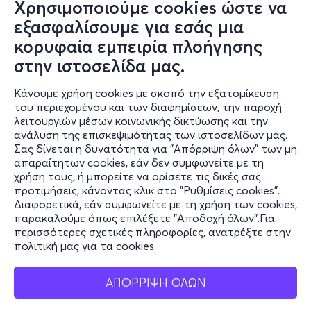
Χρησιμοποιούμε cookies ώστε να
εξασφαλίσουμε για εσάς μια
κορυφαία εμπειρία πλοήγησης
Κυρ, 9/8
στην ιστοσελίδα μας.
19:00 - 22:00
Κάνουμε χρήση cookies με σκοπό την εξατομίκευση
του περιεχομένου και των διαφημίσεων, την παροχή
Mini Tennis
λειτουργιών μέσων κοινωνικής δικτύωσης και την
ανάλυση της επισκεψιμότητας των ιστοσελίδων μας.
Λεωφ. Ανδρέα Συγγρού 364, Καλλιθέα 176 74
Σας δίνεται η δυνατότητα για "Απόρριψη όλων" των μη
Κέντρο Πολιτισμού Ίδρυμα Σταύρος Νιάρχος -
απαραίτητων cookies, εάν δεν συμφωνείτε με τη
Υπαίθριος Χώρος Αθλοπαιδιών (No 21 στον Χάρτη) -
χρήση τους, ή μπορείτε να ορίσετε τις δικές σας
Αθήνα, Αττική
προτιμήσεις, κάνοντας κλικ στο "Ρυθμίσεις cookies".
Διαφορετικά, εάν συμφωνείτε με τη χρήση των cookies,
παρακαλούμε όπως επιλέξετε "Αποδοχή όλων".Για
περισσότερες σχετικές πληροφορίες, ανατρέξτε στην
πολιτική μας για τα cookies
.
ΑΠΟΡΡΙΨΗ ΟΛΩΝ
Εγγραφή