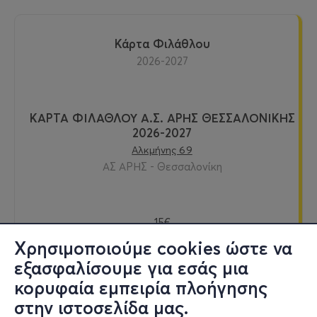
Κάρτα Φιλάθλου
2026-2027
ΚΑΡΤΑ ΦΙΛΑΘΛΟΥ Α.Σ. ΑΡΗΣ ΘΕΣΣΑΛΟΝΙΚΗΣ
2026-2027
Αλκμήνης 69
ΑΣ ΑΡΗΣ - Θεσσαλονίκη
15€
Χρησιμοποιούμε cookies ώστε να
εξασφαλίσουμε για εσάς μια
κορυφαία εμπειρία πλοήγησης
Εισιτήρια
στην ιστοσελίδα μας.