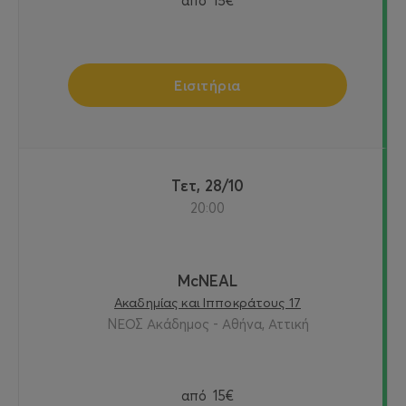
από
15€
Εισιτήρια
Τετ, 28/10
20:00
McNEAL
Ακαδημίας και Ιπποκράτους 17
ΝΕΟΣ Ακάδημος - Αθήνα, Αττική
από
15€