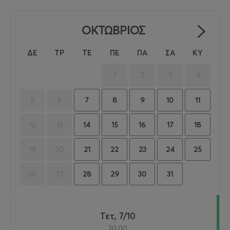
ΟΚΤΩΒΡΙΟΣ
ΔΕ
ΤΡ
ΤΕ
ΠΕ
ΠΑ
ΣΑ
ΚΥ
1
2
3
4
7
8
9
10
11
5
6
14
15
16
17
18
12
13
21
22
23
24
25
19
20
28
29
30
31
26
27
Τετ, 7/10
20:00