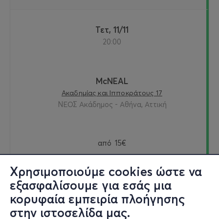
Τετ, 11/11
20:00
McNEAL
Ακαδημίας και Ιπποκράτους 17
ΝΕΟΣ Ακάδημος - Αθήνα, Αττική
από
15€
Χρησιμοποιούμε cookies ώστε να
εξασφαλίσουμε για εσάς μια
Εισιτήρια
κορυφαία εμπειρία πλοήγησης
στην ιστοσελίδα μας.