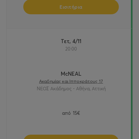
Εισιτήρια
Τετ, 4/11
20:00
McNEAL
Ακαδημίας και Ιπποκράτους 17
ΝΕΟΣ Ακάδημος - Αθήνα, Αττική
από
15€