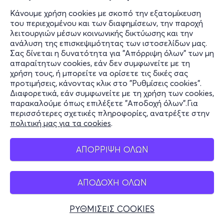
Κάνουμε χρήση cookies με σκοπό την εξατομίκευση
του περιεχομένου και των διαφημίσεων, την παροχή
Πεμ, 12/11
λειτουργιών μέσων κοινωνικής δικτύωσης και την
21:00
ανάλυση της επισκεψιμότητας των ιστοσελίδων μας.
Σας δίνεται η δυνατότητα για "Απόρριψη όλων" των μη
απαραίτητων cookies, εάν δεν συμφωνείτε με τη
χρήση τους, ή μπορείτε να ορίσετε τις δικές σας
McNEAL
προτιμήσεις, κάνοντας κλικ στο "Ρυθμίσεις cookies".
Ακαδημίας και Ιπποκράτους 17
Διαφορετικά, εάν συμφωνείτε με τη χρήση των cookies,
ΝΕΟΣ Ακάδημος - Αθήνα, Αττική
παρακαλούμε όπως επιλέξετε "Αποδοχή όλων".Για
περισσότερες σχετικές πληροφορίες, ανατρέξτε στην
πολιτική μας για τα cookies
.
από
15€
ΑΠΟΡΡΙΨΗ ΟΛΩΝ
ΑΠΟΔΟΧΗ ΟΛΩΝ
Εισιτήρια
ΡΥΘΜΙΣΕΙΣ COOKIES