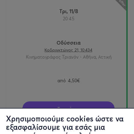
Τρι, 11/8
20:45
Οδύσσεια
Κοδριγκτώνος 21, 10434
Κινηματογράφος Τριανόν - Αθήνα, Αττική
από
4,50€
Εισιτήρια
Χρησιμοποιούμε cookies ώστε να
εξασφαλίσουμε για εσάς μια