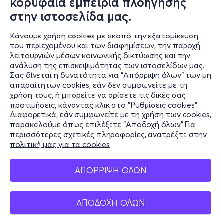
κορυφαία εμπειρία πλοήγησης
Τετ, 12/8
στην ιστοσελίδα μας.
20:45
Κάνουμε χρήση cookies με σκοπό την εξατομίκευση
του περιεχομένου και των διαφημίσεων, την παροχή
λειτουργιών μέσων κοινωνικής δικτύωσης και την
Οδύσσεια
ανάλυση της επισκεψιμότητας των ιστοσελίδων μας.
Σας δίνεται η δυνατότητα για "Απόρριψη όλων" των μη
Κοδριγκτώνος 21, 10434
απαραίτητων cookies, εάν δεν συμφωνείτε με τη
Κινηματογράφος Τριανόν - Αθήνα, Αττική
χρήση τους, ή μπορείτε να ορίσετε τις δικές σας
προτιμήσεις, κάνοντας κλικ στο "Ρυθμίσεις cookies".
Διαφορετικά, εάν συμφωνείτε με τη χρήση των cookies,
παρακαλούμε όπως επιλέξετε "Αποδοχή όλων".Για
7,50€
περισσότερες σχετικές πληροφορίες, ανατρέξτε στην
πολιτική μας για τα cookies
.
ΑΠΟΡΡΙΨΗ ΟΛΩΝ
Εισιτήρια
ΑΠΟΔΟΧΗ ΟΛΩΝ