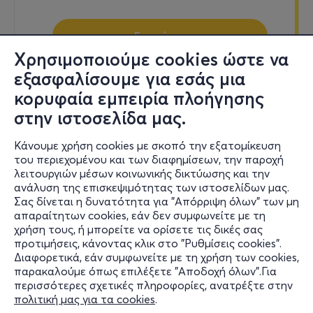
Εισιτήρια
Χρησιμοποιούμε cookies ώστε να
εξασφαλίσουμε για εσάς μια
κορυφαία εμπειρία πλοήγησης
Κυρ, 1/11
στην ιστοσελίδα μας.
18:15
Κάνουμε χρήση cookies με σκοπό την εξατομίκευση
του περιεχομένου και των διαφημίσεων, την παροχή
λειτουργιών μέσων κοινωνικής δικτύωσης και την
ΤΖΟΝΙ ΜΠΛΕ 2ος Χρόνος
ανάλυση της επισκεψιμότητας των ιστοσελίδων μας.
Σας δίνεται η δυνατότητα για "Απόρριψη όλων" των μη
Λεωφόρος Κηφισίας 14
απαραίτητων cookies, εάν δεν συμφωνείτε με τη
Θέατρο Άνεσις - Αμπελόκηποι, Αττική
χρήση τους, ή μπορείτε να ορίσετε τις δικές σας
προτιμήσεις, κάνοντας κλικ στο "Ρυθμίσεις cookies".
Διαφορετικά, εάν συμφωνείτε με τη χρήση των cookies,
παρακαλούμε όπως επιλέξετε "Αποδοχή όλων".Για
από
16€
περισσότερες σχετικές πληροφορίες, ανατρέξτε στην
πολιτική μας για τα cookies
.