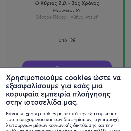
Ο Κύριος Ζυλ - 2ος Χρόνος
Μεσογείων 59
Θέατρο Πόρτα - Αθήνα, Αττική
από
13€
Εισιτήρια
Χρησιμοποιούμε cookies ώστε να
εξασφαλίσουμε για εσάς μια
κορυφαία εμπειρία πλοήγησης
Δευ, 30/11
στην ιστοσελίδα μας.
21:00
Κάνουμε χρήση cookies με σκοπό την εξατομίκευση
του περιεχομένου και των διαφημίσεων, την παροχή
λειτουργιών μέσων κοινωνικής δικτύωσης και την
Ο Κύριος Ζυλ - 2ος Χρόνος