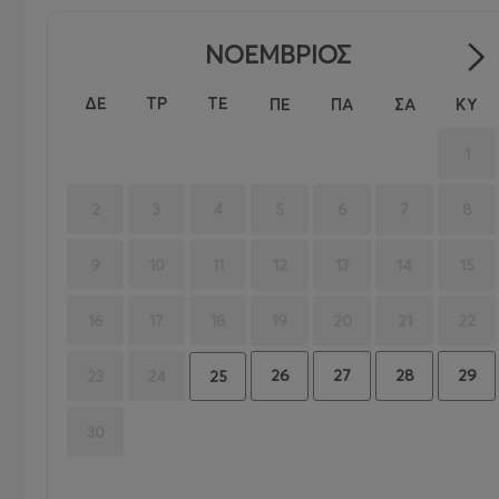
ΝΟΕΜΒΡΙΟΣ
ΔΕ
ΤΡ
ΤΕ
ΠΕ
ΠΑ
ΣΑ
ΚΥ
1
2
3
4
5
6
7
8
9
10
11
12
13
14
15
16
17
18
19
20
21
22
26
27
28
29
23
24
25
30