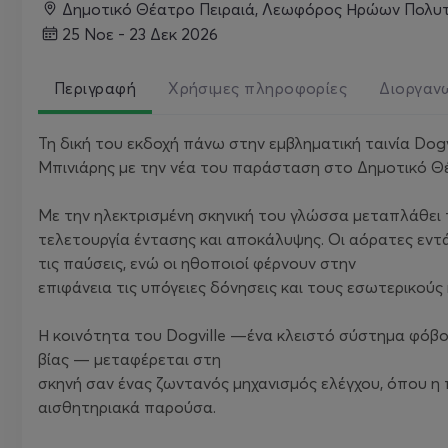
Δημοτικό Θέατρο Πειραιά, Λεωφόρος Ηρώων Πολυτε
25 Νοε - 23 Δεκ 2026
Περιγραφή
Χρήσιμες πληροφορίες
Διοργαν
Τη δική του εκδοχή πάνω στην εμβληματική ταινία Dogv
Μπινιάρης με την νέα του παράσταση στο Δημοτικό Θέ
Με την ηλεκτρισμένη σκηνική του γλώσσα μεταπλάθει τ
τελετουργία έντασης και αποκάλυψης. Οι αόρατες εντάσ
τις παύσεις, ενώ οι ηθοποιοί φέρνουν στην
επιφάνεια τις υπόγειες δόνησεις και τους εσωτερικού
Η κοινότητα του Dogville —ένα κλειστό σύστημα φόβου
βίας — μεταφέρεται στη
σκηνή σαν ένας ζωντανός μηχανισμός ελέγχου, όπου η 
αισθητηριακά παρούσα.