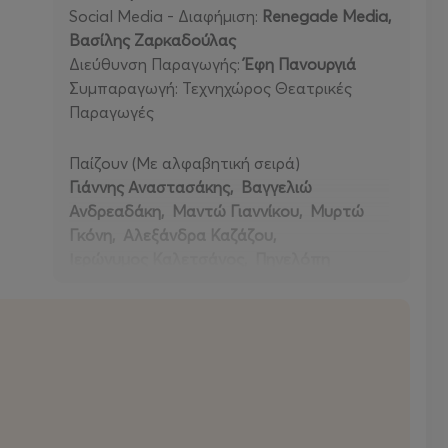
Social Media - Διαφήμιση:
Renegade Media,
Βασίλης Ζαρκαδούλας
Διεύθυνση Παραγωγής:
Έφη Πανουργιά
Συμπαραγωγή: Τεχνηχώρος Θεατρικές
Παραγωγές
Παίζουν (Με αλφαβητική σειρά)
Γιάννης Αναστασάκης, Βαγγελιώ
Ανδρεαδάκη, Μαντώ Γιαννίκου, Μυρτώ
Γκόνη, Αλεξάνδρα Καζάζου,
Ιερώνυμος Καλετσάνος, Πηνελόπη
Μαρκοπούλου, Μάριος Παναγιώτου,
Φώτης Στρατηγός, Γιώργος Συμεωνίδης,
Βασίλης Τρυφουλτσάνης, Πηνελόπη
Τσιλίκα κ.α.