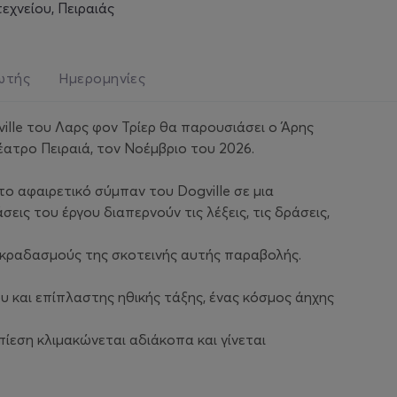
χνείου, Πειραιάς
ωτής
Ημερομηνίες
ille του Λαρς φον Τρίερ θα παρουσιάσει ο Άρης
ατρο Πειραιά, τον Νοέμβριο του 2026.
ο αφαιρετικό σύμπαν του Dogville σε μια
εις του έργου διαπερνούν τις λέξεις, τις δράσεις,
ς κραδασμούς της σκοτεινής αυτής παραβολής.
 και επίπλαστης ηθικής τάξης, ένας κόσμος άηχης
πίεση κλιμακώνεται αδιάκοπα και γίνεται