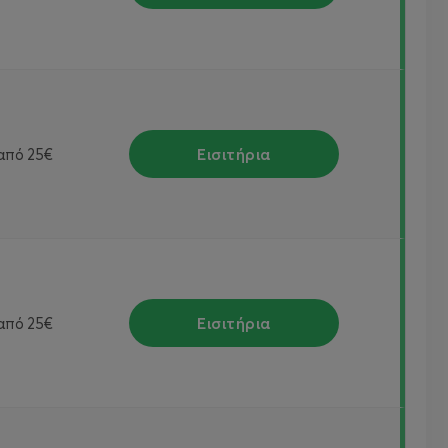
Εισιτήρια
από
25€
Εισιτήρια
από
25€