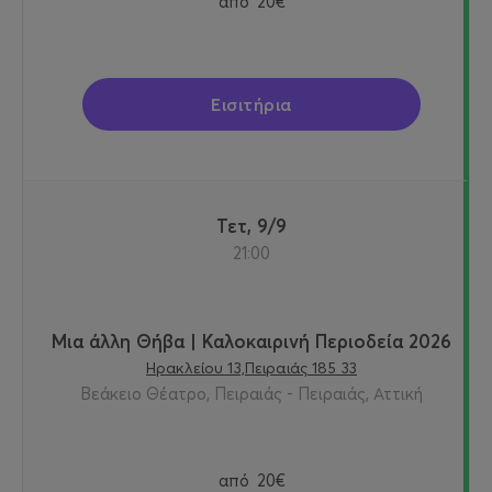
από
20€
Εισιτήρια
Τετ, 9/9
21:00
Μια άλλη Θήβα | Καλοκαιρινή Περιοδεία 2026
Ηρακλείου 13,Πειραιάς 185 33
Βεάκειο Θέατρο, Πειραιάς - Πειραιάς, Αττική
από
20€