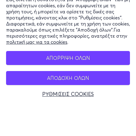
Πληροφορίες
απαραίτητων cookies, εάν δεν συμφωνείτε με τη
χρήση τους, ή μπορείτε να ορίσετε τις δικές σας
Υποστήριξη
προτιμήσεις, κάνοντας κλικ στο "Ρυθμίσεις cookies".
Διαφορετικά, εάν συμφωνείτε με τη χρήση των cookies,
Stay Connected
παρακαλούμε όπως επιλέξετε "Αποδοχή όλων".Για
περισσότερες σχετικές πληροφορίες, ανατρέξτε στην
πολιτική μας για τα cookies
.
Mobile app
ΑΠΟΡΡΙΨΗ ΟΛΩΝ
ΑΠΟΔΟΧΗ ΟΛΩΝ
Ελλάδα
Τηλεφωνικές κρατήσεις
ΡΥΘΜΙΣΕΙΣ COOKIES
+30 2117700000
Δευ - Παρ 10:00 - 18:00
Φυσικά σημεία