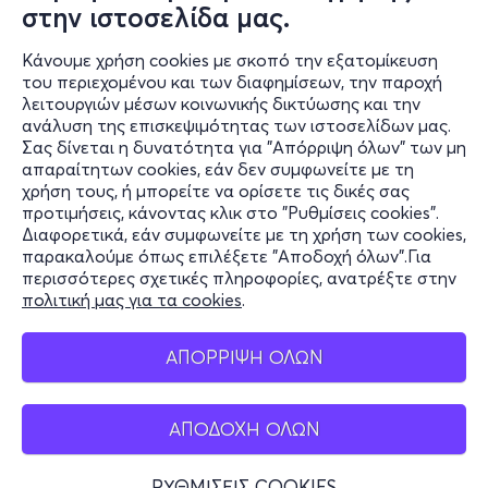
στην ιστοσελίδα μας.
Κάνουμε χρήση cookies με σκοπό την εξατομίκευση
του περιεχομένου και των διαφημίσεων, την παροχή
λειτουργιών μέσων κοινωνικής δικτύωσης και την
ανάλυση της επισκεψιμότητας των ιστοσελίδων μας.
Σας δίνεται η δυνατότητα για "Απόρριψη όλων" των μη
Πληροφορίες
απαραίτητων cookies, εάν δεν συμφωνείτε με τη
χρήση τους, ή μπορείτε να ορίσετε τις δικές σας
Υποστήριξη
προτιμήσεις, κάνοντας κλικ στο "Ρυθμίσεις cookies".
Διαφορετικά, εάν συμφωνείτε με τη χρήση των cookies,
Stay Connected
παρακαλούμε όπως επιλέξετε "Αποδοχή όλων".Για
περισσότερες σχετικές πληροφορίες, ανατρέξτε στην
πολιτική μας για τα cookies
.
Mobile app
ΑΠΟΡΡΙΨΗ ΟΛΩΝ
ΑΠΟΔΟΧΗ ΟΛΩΝ
Ελλάδα
Τηλεφωνικές κρατήσεις
ΡΥΘΜΙΣΕΙΣ COOKIES