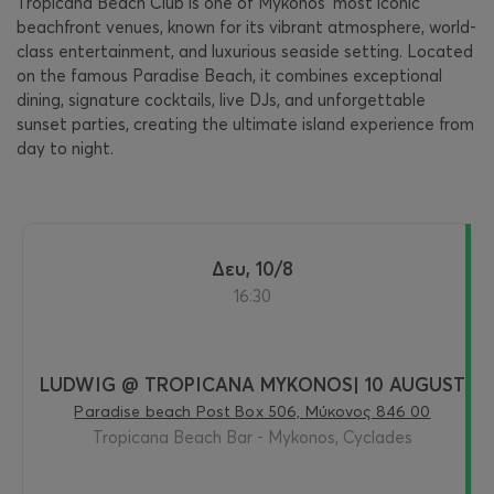
Tropicana Beach Club is one of Mykonos’ most iconic
beachfront venues, known for its vibrant atmosphere, world-
class entertainment, and luxurious seaside setting. Located
on the famous Paradise Beach, it combines exceptional
dining, signature cocktails, live DJs, and unforgettable
sunset parties, creating the ultimate island experience from
day to night.
Δευ, 10/8
16:30
LUDWIG @ TROPICANA MYKONOS| 10 AUGUST
Paradise beach Post Box 506, Μύκονος 846 00
Tropicana Beach Bar - Mykonos, Cyclades