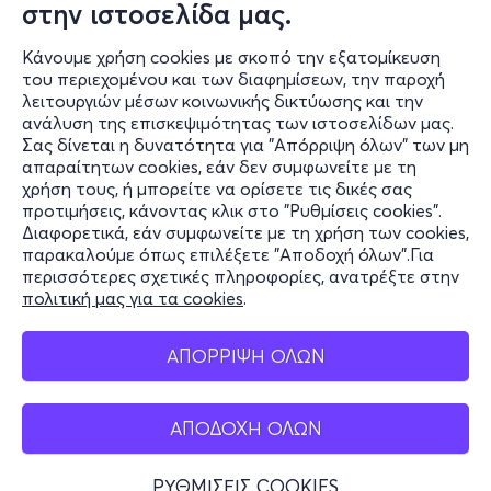
στην ιστοσελίδα μας.
Κάνουμε χρήση cookies με σκοπό την εξατομίκευση
του περιεχομένου και των διαφημίσεων, την παροχή
λειτουργιών μέσων κοινωνικής δικτύωσης και την
ανάλυση της επισκεψιμότητας των ιστοσελίδων μας.
Σας δίνεται η δυνατότητα για "Απόρριψη όλων" των μη
Πληροφορίες
απαραίτητων cookies, εάν δεν συμφωνείτε με τη
χρήση τους, ή μπορείτε να ορίσετε τις δικές σας
Υποστήριξη
προτιμήσεις, κάνοντας κλικ στο "Ρυθμίσεις cookies".
Διαφορετικά, εάν συμφωνείτε με τη χρήση των cookies,
Stay Connected
παρακαλούμε όπως επιλέξετε "Αποδοχή όλων".Για
περισσότερες σχετικές πληροφορίες, ανατρέξτε στην
πολιτική μας για τα cookies
.
Mobile app
ΑΠΟΡΡΙΨΗ ΟΛΩΝ
ΑΠΟΔΟΧΗ ΟΛΩΝ
Ελλάδα
Τηλεφωνικές κρατήσεις
ΡΥΘΜΙΣΕΙΣ COOKIES