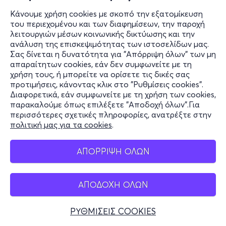
Κάνουμε χρήση cookies με σκοπό την εξατομίκευση
του περιεχομένου και των διαφημίσεων, την παροχή
λειτουργιών μέσων κοινωνικής δικτύωσης και την
ανάλυση της επισκεψιμότητας των ιστοσελίδων μας.
Σας δίνεται η δυνατότητα για "Απόρριψη όλων" των μη
Πληροφορίες
απαραίτητων cookies, εάν δεν συμφωνείτε με τη
χρήση τους, ή μπορείτε να ορίσετε τις δικές σας
Υποστήριξη
προτιμήσεις, κάνοντας κλικ στο "Ρυθμίσεις cookies".
Διαφορετικά, εάν συμφωνείτε με τη χρήση των cookies,
Stay Connected
παρακαλούμε όπως επιλέξετε "Αποδοχή όλων".Για
περισσότερες σχετικές πληροφορίες, ανατρέξτε στην
πολιτική μας για τα cookies
.
Mobile app
ΑΠΟΡΡΙΨΗ ΟΛΩΝ
ΑΠΟΔΟΧΗ ΟΛΩΝ
Ελλάδα
Τηλεφωνικές κρατήσεις
ΡΥΘΜΙΣΕΙΣ COOKIES
+30 2117700000