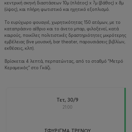
κεντρική σκηνή διαστάσεων 10μ (πλάτος) x 7μ (βάθος) x 8μ
(ύψος), και πλήρη φωτιστικό και ηχητικό εξοπλισμό.
Το ευρύχωρο φουαγιέ, χωρητικότητας 150 ατόμων, με το
καταπράσινο αίθριο και το άνετο μπαρ, φιλοξενεί, κατά
καιρούς, ποικίλες πολιτιστικές δραστηριότητες μικρότερης
εμβέλειας (live μουσική, bar theater, παρουσιάσεις βιβλίων,
εκθέσεις, κλπ).
Βρίσκεται 4 λεπτά, περπατώντας, από το σταθμό “Μετρό
Κεραμεικὀς” στο Γκάζι.
Τετ, 30/9
21:00
ΣΦΥΡΙΓΜΑ ΤΡΕΝΟΥ