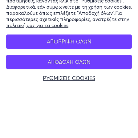
προτιμήσεις, κάνοντας κλικ στο "Ρυθμίσεις cookies".
Διαφορετικά, εάν συμφωνείτε με τη χρήση των cookies,
Stay Connected
παρακαλούμε όπως επιλέξετε "Αποδοχή όλων".Για
περισσότερες σχετικές πληροφορίες, ανατρέξτε στην
πολιτική μας για τα cookies
.
Mobile app
ΑΠΟΡΡΙΨΗ ΟΛΩΝ
ΑΠΟΔΟΧΗ ΟΛΩΝ
Ελλάδα
Τηλεφωνικές κρατήσεις
ΡΥΘΜΙΣΕΙΣ COOKIES
+30 2117700000
Δευ - Παρ 10:00 - 18:00
Φυσικά σημεία