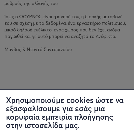
ρυθμούς της αλλαγής του.
Ίσως ο ΦΟΥΡΝΟΣ είναι η κίνησή του, η διαρκής μεταβολή
του σε σχέση με τα δεδομένα, ένα εργαστήριο πολιτισμού,
μικρό δηλαδή ευέλικτο, ένας χώρος που δεν έχει ακόμα
παγιωθεί και γι’ αυτό μπορεί να αναζητά το Ανέφικτο.
Μάνθος & Ντοντό Σαντοριναίου
Χρησιμοποιούμε cookies ώστε να
εξασφαλίσουμε για εσάς μια
κορυφαία εμπειρία πλοήγησης
στην ιστοσελίδα μας.