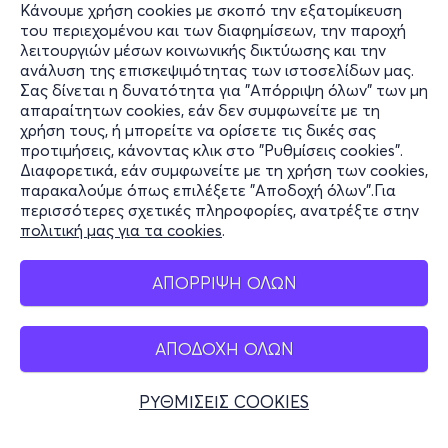
Κάνουμε χρήση cookies με σκοπό την εξατομίκευση
του περιεχομένου και των διαφημίσεων, την παροχή
λειτουργιών μέσων κοινωνικής δικτύωσης και την
ανάλυση της επισκεψιμότητας των ιστοσελίδων μας.
Σας δίνεται η δυνατότητα για "Απόρριψη όλων" των μη
Πληροφορίες
απαραίτητων cookies, εάν δεν συμφωνείτε με τη
χρήση τους, ή μπορείτε να ορίσετε τις δικές σας
Υποστήριξη
προτιμήσεις, κάνοντας κλικ στο "Ρυθμίσεις cookies".
Διαφορετικά, εάν συμφωνείτε με τη χρήση των cookies,
Stay Connected
παρακαλούμε όπως επιλέξετε "Αποδοχή όλων".Για
περισσότερες σχετικές πληροφορίες, ανατρέξτε στην
πολιτική μας για τα cookies
.
Mobile app
ΑΠΟΡΡΙΨΗ ΟΛΩΝ
ΑΠΟΔΟΧΗ ΟΛΩΝ
Ελλάδα
Τηλεφωνικές κρατήσεις
ΡΥΘΜΙΣΕΙΣ COOKIES
+30 2117700000
Δευ - Παρ 10:00 - 18:00