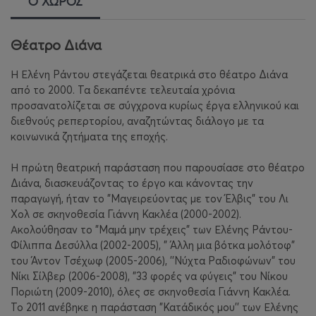
Ο ΧΩΡΟΣ
Θέατρο Διάνα
Η Ελένη Ράντου στεγάζεται θεατρικά στο θέατρο Διάνα
από το 2000. Τα δεκαπέντε τελευταία χρόνια
προσανατολίζεται σε σύγχρονα κυρίως έργα ελληνικού και
διεθνούς ρεπερτορίου, αναζητώντας διάλογο με τα
κοινωνικά ζητήματα της εποχής.
Η πρώτη θεατρική παράσταση που παρουσίασε στο θέατρο
Διάνα, διασκευάζοντας το έργο και κάνοντας την
παραγωγή, ήταν το "Μαγειρεύοντας με τον Έλβις" του Λι
Χολ σε σκηνοθεσία Γιάννη Κακλέα (2000-2002).
Ακολούθησαν το "Μαμά μην τρέχεις" των Ελένης Ράντου-
Φίλιππα Δεσύλλα (2002-2005), " Άλλη μια βότκα μολότοφ"
του Άντον Τσέχωφ (2005-2006), ''Νύχτα Ραδιοφώνων" του
Νίκι Σίλβερ (2006-2008), "33 φορές να φύγεις" του Νίκου
Ποριώτη (2009-2010), όλες σε σκηνοθεσία Γιάννη Κακλέα.
Το 2011 ανέβηκε η παράσταση "Κατάδικός μου'' των Ελένης