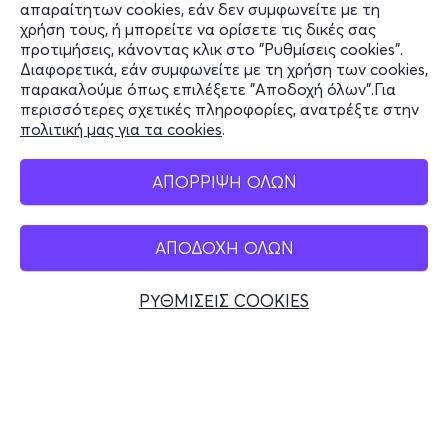
Πληροφορίες
απαραίτητων cookies, εάν δεν συμφωνείτε με τη
χρήση τους, ή μπορείτε να ορίσετε τις δικές σας
Υποστήριξη
προτιμήσεις, κάνοντας κλικ στο "Ρυθμίσεις cookies".
Διαφορετικά, εάν συμφωνείτε με τη χρήση των cookies,
Stay Connected
παρακαλούμε όπως επιλέξετε "Αποδοχή όλων".Για
περισσότερες σχετικές πληροφορίες, ανατρέξτε στην
πολιτική μας για τα cookies
.
Mobile app
ΑΠΟΡΡΙΨΗ ΟΛΩΝ
ΑΠΟΔΟΧΗ ΟΛΩΝ
Ελλάδα
Τηλεφωνικές κρατήσεις
ΡΥΘΜΙΣΕΙΣ COOKIES
+30 2117700000
Δευ - Παρ 10:00 - 18:00
Φυσικά σημεία