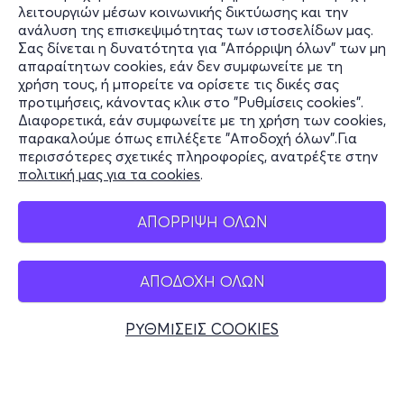
λειτουργιών μέσων κοινωνικής δικτύωσης και την
ανάλυση της επισκεψιμότητας των ιστοσελίδων μας.
Σας δίνεται η δυνατότητα για "Απόρριψη όλων" των μη
Πληροφορίες
απαραίτητων cookies, εάν δεν συμφωνείτε με τη
χρήση τους, ή μπορείτε να ορίσετε τις δικές σας
Υποστήριξη
προτιμήσεις, κάνοντας κλικ στο "Ρυθμίσεις cookies".
Διαφορετικά, εάν συμφωνείτε με τη χρήση των cookies,
Stay Connected
παρακαλούμε όπως επιλέξετε "Αποδοχή όλων".Για
περισσότερες σχετικές πληροφορίες, ανατρέξτε στην
πολιτική μας για τα cookies
.
Mobile app
ΑΠΟΡΡΙΨΗ ΟΛΩΝ
ΑΠΟΔΟΧΗ ΟΛΩΝ
Ελλάδα
Τηλεφωνικές κρατήσεις
ΡΥΘΜΙΣΕΙΣ COOKIES
+30 2117700000
Δευ - Παρ 10:00 - 18:00
Φυσικά σημεία