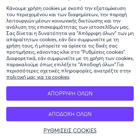
Θέατρο άνεσις - Πάνω Σκηνή - Αμπελόκηποι, Αττική
Κάνουμε χρήση cookies με σκοπό την εξατομίκευση
του περιεχομένου και των διαφημίσεων, την παροχή
λειτουργιών μέσων κοινωνικής δικτύωσης και την
ανάλυση της επισκεψιμότητας των ιστοσελίδων μας.
από
16€
Σας δίνεται η δυνατότητα για "Απόρριψη όλων" των μη
απαραίτητων cookies, εάν δεν συμφωνείτε με τη
χρήση τους, ή μπορείτε να ορίσετε τις δικές σας
προτιμήσεις, κάνοντας κλικ στο "Ρυθμίσεις cookies".
Εισιτήρια
Διαφορετικά, εάν συμφωνείτε με τη χρήση των cookies,
παρακαλούμε όπως επιλέξετε "Αποδοχή όλων".Για
περισσότερες σχετικές πληροφορίες, ανατρέξτε στην
πολιτική μας για τα cookies
.
Πεμ, 8/10
ΑΠΟΡΡΙΨΗ ΟΛΩΝ
21:00
ΑΠΟΔΟΧΗ ΟΛΩΝ
ΤΖΟΝΙ ΜΠΛΕ 2ος Χρόνος
ΡΥΘΜΙΣΕΙΣ COOKIES
Λεωφόρος Κηφισίας 14
Θέατρο Άνεσις - Αμπελόκηποι, Αττική