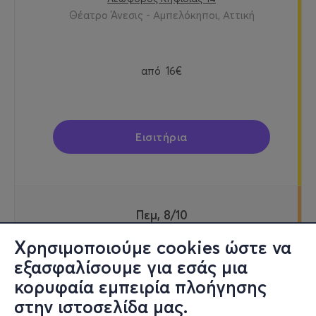
Θέατρο Άνεσις - Αμπελόκηποι, Αττική
από
16€
Εισιτήρια
Πεμ, 8/10
20:00
Χρησιμοποιούμε cookies ώστε να
εξασφαλίσουμε για εσάς μια
κορυφαία εμπειρία πλοήγησης
Ο ΕΒΡΟΣ ΑΠΕΝΑΝΤΙ
στην ιστοσελίδα μας.
Λεωφόρος Κηφισίας 14