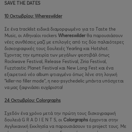
SAVE THE DATES
10 Οκτωβρίου: Whereswilder
Σε ένα tracklist ειδικά διαμορφωμένο για το Taste the
Music, οι Αθηναίοι rockers
Whereswilder
θα παρουσιάσουν
νέες συνθέσεις μαζί με επιλογές από τις δύο παλαιότερες
δισκογραφικές τους δουλειές Yearling και Hotshot.
Έχοντας την εμπειρία των μεγάλων φεστιβάλ όπως
Rockwave Festival, Release Festival, Ziria Festival,
Fuzztastic Planet Festival και New Long Fest και ένα
εξαιρετικό νέο album φτιαγμένο όπως λένε στη λογική
"killer-no filler mode", η neo-psychedelic μπάντα υπόσχεται
να μας ξαφνιάσει ευχάριστα!
24 Οκτωβρίου: Colorgraphs
Σχεδόν ένα χρόνο μετά την πρώτη τους δισκογραφική
δουλειά G R A D I E N T S, οι
Colorgraphs
έρχονται στην
Αγγλικανική Εκκλησία να παρουσιάσουν το project τους. Με