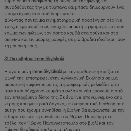
κύριο σημείο αναφοράς τη δυναμική της φωνής και
συνοδεύοντας την με τύμπανα και μπάσο δημιουργούν ένα
φάσμα ήχων μέσα από loops και fx.
Δίνοντας πάντα μια κινηματογραφική προσέγγιση στα live
τους, η εμφάνισή τους ενισχύεται αυτή τη φορά με το neon
χρώμα των φώτων, τον άσπρο καμβά στα ρούχα και στα
σκηνικά και τις μαύρες μορφές σε μια βραδιά ιδιαίτερη, σαν
τη μουσική τους.
31 Οκτωβρίου: Irene Skylakaki
Η αγαπημένη
Irene Skylakaki
με την αισθαντική και ζεστή
φωνή της, επιστρέφει στην Αγγλικανική Εκκλησία σε μια
ακουστική εμφάνιση με τις ατμοσφαιρικές μελωδίες από
παλιά και σύγχρονα κομμάτια αλλά και νέα τραγούδια από
τον επερχόμενο δίσκο της. Σε ένα live απογυμνωμένο από
ντραμς και ηλεκτρικά όργανα, με διαφορετική διάθεση από
αυτήν που έχουμε συνηθίσει, η Ειρήνη θα εμφανιστεί με την
κιθάρα της και τη συνοδεία του Μιχάλη Πορφύρη στο
τσέλο, τον Γιώργο Παναγιωτόπουλο στο βιολί και τον
Γιώργο Θεοδωρόπουλο στα πλήκτρα.