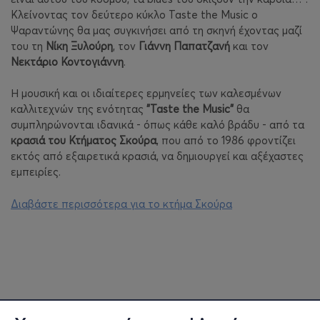
Κλείνοντας τον δεύτερο κύκλο Taste the Music ο
Ψαραντώνης θα μας συγκινήσει από τη σκηνή έχοντας μαζί
του τη
Νίκη Ξυλούρη
, τον
Γιάννη Παπατζανή
και τον
Νεκτάριο Κοντογιάννη
.
Η μουσική και οι ιδιαίτερες ερμηνείες των καλεσμένων
καλλιτεχνών της ενότητας
"Taste the Music"
θα
συμπληρώνονται ιδανικά - όπως κάθε καλό βράδυ - από τα
κρασιά του Κτήματος Σκούρα
, που από το 1986 φροντίζει
εκτός από εξαιρετικά κρασιά, να δημιουργεί και αξέχαστες
εμπειρίες.
Διαβάστε περισσότερα για το κτήμα Σκούρα