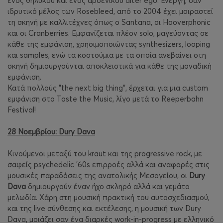
ενός θηλυκού και ενός αρσενικού alter ego. Ενεργή, σαν
ιδρυτικό μέλος των Rosebleed, από το 2004 έχει μοιραστεί
τη σκηνή με καλλιτέχνες όπως ο Santana, οι Hooverphonic
και οι Cranberries. Εμφανίζεται πλέον solo, μαγεύοντας σε
κάθε της εμφάνιση, χρησιμοποιώντας synthesizers, looping
και samples, ενώ τα κοστούμια με τα οποία ανεβαίνει στη
σκηνή δημιουργούνται αποκλειστικά για κάθε της μοναδική
εμφάνιση.
Κατά πολλούς "the next big thing", έρχεται για μια custom
εμφάνιση στο Taste the Music, λίγο μετά το Reeperbahn
Festival!
28 Νοεμβρίου: Dury Dava
Κινούμενοι μεταξύ του kraut και της progressive rock, με
σαφείς psychedelic '60s επιρροές αλλά και αναφορές στις
μουσικές παραδόσεις της ανατολικής Μεσογείου, οι
Dury
Dava
δημιουργούν έναν ήχο σκληρό αλλά και γεμάτο
μελωδία. Χάρη στη μουσική πρακτική του αυτοσχεδιασμού,
και της live σύνθεσης και εκτέλεσης, η μουσική των Dury
Dava, μοιάζει σαν ένα διαρκές work-in-progress με ελληνικό