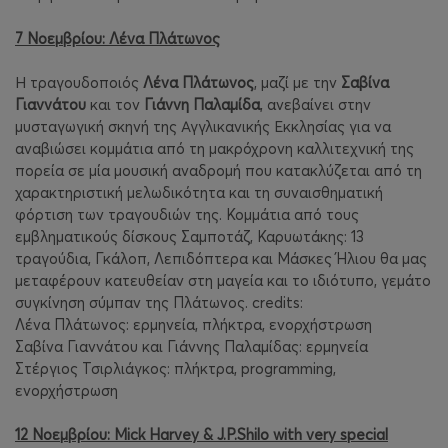
7 Νοεμβρίου: Λένα Πλάτωνος
Η τραγουδοποιός
Λένα Πλάτωνος
, μαζί με την
Σαβίνα
Γιαννάτου
και τον
Γιάννη Παλαμίδα
, ανεβαίνει στην
μυσταγωγική σκηνή της Αγγλικανικής Εκκλησίας για να
αναβιώσει κομμάτια από τη μακρόχρονη καλλιτεχνική της
πορεία σε μία μουσική αναδρομή που κατακλύζεται από τη
χαρακτηριστική μελωδικότητα και τη συναισθηματική
φόρτιση των τραγουδιών της. Κομμάτια από τους
εμβληματικούς δίσκους Σαμποτάζ, Καρυωτάκης: 13
τραγούδια, Γκάλοπ, Λεπιδόπτερα και Μάσκες Ήλιου θα μας
μεταφέρουν κατευθείαν στη μαγεία και το ιδιότυπο, γεμάτο
συγκίνηση σύμπαν της Πλάτωνος. credits:
Λένα Πλάτωνος: ερμηνεία, πλήκτρα, ενορχήστρωση
Σαβίνα Γιαννάτου και Γιάννης Παλαμίδας: ερμηνεία
Στέργιος Τσιρλιάγκος: πλήκτρα, programming,
ενορχήστρωση
12 Νοεμβρίου: Mick Harvey & J.P.Shilo with very special