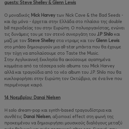
guests: Steve Shelley & Glenn Lewis
Ο μοναδικός
Mick Harvey
των Nick Cave & the Bad Seeds -
και όχι μόνο - έρχεται στην Ελλάδα στο πλαίσιο της double
bill περιοδείας του στην Ευρώπη. Ο πολυοργανίστας, ενώνει
τις δυνάμεις του με τον στενό συνεργάτη του
J.P Shilo
και
μαζί με τον
Steve Shelley
στα ντραμς και τον
Glenn Lewis
στο μπάσο δημιουργούν μια all-star μπάντα που θα έχουμε
την τύχη να απολαύσουμε στο Taste the Music.
Στην Αγγλικανική Εκκλησία θα ακούσουμε αγαπημένα
κομμάτια από τα τέσσερα solo albums του Mick Harvey
αλλά και τραγούδια από το νέο album του J.P. Shilo που θα
κυκλοφορήσει στην Ευρώπη τον Οκτώβριο, σε ένα live που
περιμένουμε καιρό.
14 Νοεμβρίου: Danai Nielsen
Η solo dream-pop και synth-based τραγουδίστρια και
συνθέτις
Danai Nielsen
, αξιοποιεί effect στη φωνή της
προκειμένου να δημιουργήσει μουσικούς διαλόγους μεταξύ