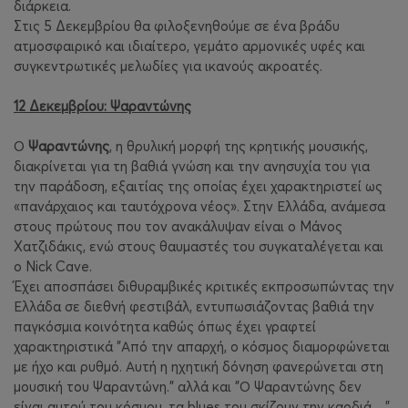
διάρκεια.
Στις 5 Δεκεμβρίου θα φιλοξενηθούμε σε ένα βράδυ
ατμοσφαιρικό και ιδιαίτερο, γεμάτο αρμονικές υφές και
συγκεντρωτικές μελωδίες για ικανούς ακροατές.
12 Δεκεμβρίου: Ψαραντώνης
Ο
Ψαραντώνης
, η θρυλική μορφή της κρητικής μουσικής,
διακρίνεται για τη βαθιά γνώση και την ανησυχία του για
την παράδοση, εξαιτίας της οποίας έχει χαρακτηριστεί ως
«πανάρχαιος και ταυτόχρονα νέος». Στην Ελλάδα, ανάμεσα
στους πρώτους που τον ανακάλυψαν είναι ο Μάνος
Χατζιδάκις, ενώ στους θαυμαστές του συγκαταλέγεται και
ο Nick Cave.
Έχει αποσπάσει διθυραμβικές κριτικές εκπροσωπώντας την
Ελλάδα σε διεθνή φεστιβάλ, εντυπωσιάζοντας βαθιά την
παγκόσμια κοινότητα καθώς όπως έχει γραφτεί
χαρακτηριστικά "Από την απαρχή, ο κόσμος διαμορφώνεται
με ήχο και ρυθμό. Αυτή η ηχητική δόνηση φανερώνεται στη
μουσική του Ψαραντώνη." αλλά και "Ο Ψαραντώνης δεν
είναι αυτού του κόσμου, τα blues του σκίζουν την καρδιά…".