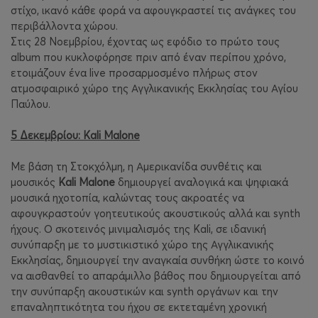
στίχο, ικανό κάθε φορά να αφουγκραστεί τις ανάγκες του
περιβάλλοντα χώρου.
Στις 28 Νοεμβρίου, έχοντας ως εφόδιο το πρώτο τους
album που κυκλοφόρησε πριν από έναν περίπου χρόνο,
ετοιμάζουν ένα live προσαρμοσμένο πλήρως στον
ατμοσφαιρικό χώρο της Αγγλικανικής Εκκλησίας του Αγίου
Παύλου.
5 Δεκεμβρίου: Kali Malone
Με βάση τη Στοκχόλμη, η Αμερικανίδα συνθέτις και
μουσικός
Kali Malone
δημιουργεί αναλογικά και ψηφιακά
μουσικά ηχοτοπία, καλώντας τους ακροατές να
αφουγκραστούν γοητευτικούς ακουστικούς αλλά και synth
ήχους. Ο σκοτεινός μινιμαλισμός της Kali, σε ιδανική
συνύπαρξη με το μυστικιστικό χώρο της Αγγλικανικής
Εκκλησίας, δημιουργεί την αναγκαία συνθήκη ώστε το κοινό
να αισθανθεί το απαράμιλλο βάθος που δημιουργείται από
την συνύπαρξη ακουστικών και synth οργάνων και την
επαναληπτικότητα του ήχου σε εκτεταμένη χρονική