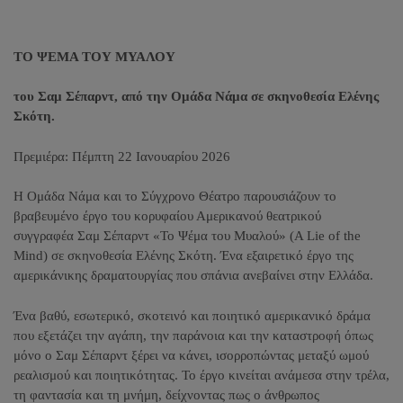
ΤΟ ΨΕΜΑ ΤΟΥ ΜΥΑΛΟΥ
του Σαμ Σέπαρντ, από την Ομάδα Νάμα σε σκηνοθεσία Ελένης
Σκότη.
Πρεμιέρα
:
Πέμπτη 22 Ιανουαρίου 2026
H Ομάδα Νάμα και το Σύγχρονο Θέατρο παρουσιάζουν το
βραβευμένο έργο του κορυφαίου Αμερικανού θεατρικού
συγγραφέα Σαμ Σέπαρντ «Το Ψέμα του Μυαλού» (Α
L
ie of the
M
ind) σε σκηνοθεσία Ελένης Σκότη. Ένα εξαιρετικό έργο της
αμερικάνικης δραματουργίας που σπάνια ανεβαίνει στην Ελλάδα.
Ένα βαθύ, εσωτερικό, σκοτεινό και ποιητικό αμερικανικό δράμα
που εξετάζει την αγάπη, την παράνοια και την καταστροφή όπως
μόνο ο Σαμ Σέπαρντ ξέρει να κάνει, ισορροπώντας μεταξύ ωμού
ρεαλισμού και ποιητικότητας. Το έργο κινείται ανάμεσα στην τρέλα,
τη φαντασία και τη μνήμη, δείχνοντας πως ο άνθρωπος