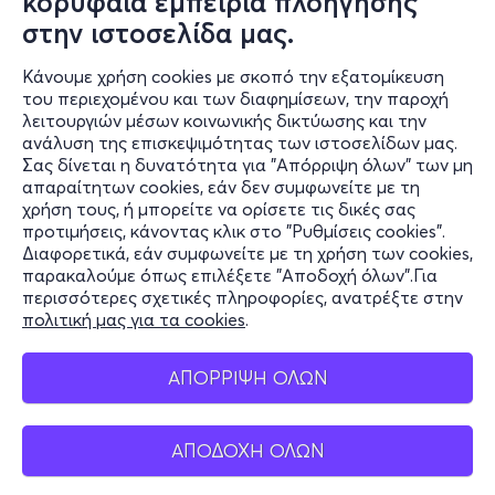
κορυφαία εμπειρία πλοήγησης
στην ιστοσελίδα μας.
Κάνουμε χρήση cookies με σκοπό την εξατομίκευση
του περιεχομένου και των διαφημίσεων, την παροχή
λειτουργιών μέσων κοινωνικής δικτύωσης και την
ανάλυση της επισκεψιμότητας των ιστοσελίδων μας.
Σας δίνεται η δυνατότητα για "Απόρριψη όλων" των μη
Πληροφορίες
απαραίτητων cookies, εάν δεν συμφωνείτε με τη
χρήση τους, ή μπορείτε να ορίσετε τις δικές σας
Υποστήριξη
προτιμήσεις, κάνοντας κλικ στο "Ρυθμίσεις cookies".
Διαφορετικά, εάν συμφωνείτε με τη χρήση των cookies,
Stay Connected
παρακαλούμε όπως επιλέξετε "Αποδοχή όλων".Για
περισσότερες σχετικές πληροφορίες, ανατρέξτε στην
πολιτική μας για τα cookies
.
Mobile app
ΑΠΟΡΡΙΨΗ ΟΛΩΝ
ΑΠΟΔΟΧΗ ΟΛΩΝ
Ελλάδα
Τηλεφωνικές κρατήσεις