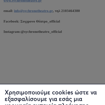
www.sychronotheatro.gr
email:
info
@
sychronotheatro
.
gr
, τηλ 2103464380
Facebook: Συγχρονο Θέατρο_
official
Instagram:@
sychronotheatro
_
official
Χρησιμοποιούμε cookies ώστε να
εξασφαλίσουμε για εσάς μια