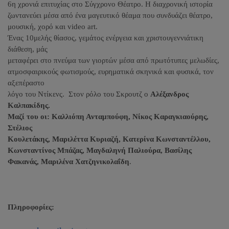
6η χρονιά επιτυχίας στο Σύγχρονο Θέατρο. Η διαχρονική ιστορία
ζωντανεύει μέσα από ένα μαγευτικό θέαμα που συνδυάζει θέατρο,
μουσική, χορό και video art.
Ένας 10μελής θίασος, γεμάτος ενέργεια και χριστουγεννιάτικη
διάθεση, μάς
μεταφέρει στο πνεύμα των γιορτών μέσα από πρωτότυπες μελωδίες,
ατμοσφαιρικούς φωτισμούς, ευρηματικά σκηνικά και φυσικά, τον
αξεπέραστο
λόγο του Ντίκενς. Στον ρόλο του Σκρουτζ ο
Αλέξανδρος
Καλπακίδης
.
Μαζί του οι: Καλλιόπη Ανταμπούφη, Νίκος Καραγκιαούρης,
Στέλιος
Κουλετάκης, Μαριλέττα Κυριαζή, Κατερίνα Κωνσταντέλλου,
Κωνσταντίνος Μπάζας, Μαγδαληνή Παλιούρα, Βασίλης
Φακανάς, Μαριλένα Χατζηνικολαΐδη
.
Πληροφορίες: