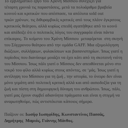
Το εμβληματικό έργο του Χρόνη Μίσσιου συνεχίζει για
τέταρτη χρονιά τις παραστάσεις, μετά τα πολυάριθμα βραβεία
κοινού και κριτικών που απέσπασε, τα απόλυτα sold out
τριών χρόνων, τις διθυραμβικές κριτικές από τους πλέον έγκριτους
κριτικούς θεάτρου, αλλά κυρίως επειδή αγαπήθηκε από το κοινό
και απέδειξε ότι ο πολιτικός λόγος του συγγραφέα είναι πάντα
επίκαιρος. Το κείμενο του Χρόνη Μίσσιου μεταφέρεται στη σκηνή
του Σύγχρονου θεάτρου από την ομάδα GAFF. Μια εξομολόγηση
διώξεων, συλλήψεων, φυλακίσεων και βασανιστηρίων. Ίσως γιατί η
περίοδος που διανύουμε μοιάζει να έχει κάτι από τη σκοτεινή νιότη
του Μίσσιου. Ίσως πάλι γιατί ο Μίσσιος δεν απευθύνεται μόνο στο
νεκρό του φίλο αλλά κυρίως στους απόντες, σε ‘μάς. Ίσως γιατί η
αντίληψη του Μίσσιου για τη ζωή , την ιστορία, το όνειρο δεν είναι
μόνο γεμάτη από πολιτική κριτική αλλά και από αισιοδοξία για τη
ζωή και πίστη στη δημιουργική δύναμη του ανθρώπου. Ίσως, πάλι,
γιατί μας έχουν συμβεί αδιανόητα πράγματα και είναι η στιγμή να
αναρωτηθούμε, πώς αντιστέκεται κάποιος σήμερα.
Παίζουν οι:
Ιωσήφ Ιωσηφίδης, Κωνσταντίνος Πασσάς,
Δημήτρης Μαμιός, Γιάννης Μάνθος.