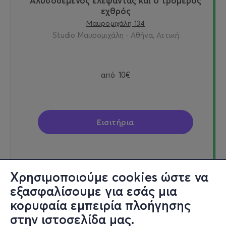
Αλυσοδεμένος ελέφαντας και ο τρομερός
εχθρός
Μαυρομιχάλη 134
Studio Μαυρομιχάλη - Αθήνα, Αττική
από
10€
Εισιτήρια
Χρησιμοποιούμε cookies ώστε να
Κυρ, 1/11
εξασφαλίσουμε για εσάς μια
19:00
κορυφαία εμπειρία πλοήγησης
στην ιστοσελίδα μας.