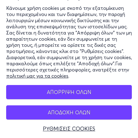
Να σου πω μια ιστορία του Χόρχε Μπουκάι
Κάνουμε χρήση cookies με σκοπό την εξατομίκευση
Μαυρομιχάλη 134
του περιεχομένου και των διαφημίσεων, την παροχή
Studio Μαυρομιχάλη - Αθήνα, Αττική
λειτουργιών μέσων κοινωνικής δικτύωσης και την
ανάλυση της επισκεψιμότητας των ιστοσελίδων μας.
Σας δίνεται η δυνατότητα για "Απόρριψη όλων" των μη
απαραίτητων cookies, εάν δεν συμφωνείτε με τη
από
10€
χρήση τους, ή μπορείτε να ορίσετε τις δικές σας
προτιμήσεις, κάνοντας κλικ στο "Ρυθμίσεις cookies".
Διαφορετικά, εάν συμφωνείτε με τη χρήση των cookies,
παρακαλούμε όπως επιλέξετε "Αποδοχή όλων".Για
περισσότερες σχετικές πληροφορίες, ανατρέξτε στην
Εισιτήρια
πολιτική μας για τα cookies
.
ΑΠΟΡΡΙΨΗ ΟΛΩΝ
Τετ, 4/11
ΑΠΟΔΟΧΗ ΟΛΩΝ
19:00
ΡΥΘΜΙΣΕΙΣ COOKIES
ΚΑΛΥΤΕΡΑ ΝΑ ΣΟΥ ΒΓΕΙ ΤΟ ΜΑΤΙ