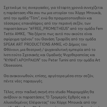
Σχετικά με τις συνεργασίες, για τέταρτη χρονιά συνεχίζεται
η παράσταση «Να σου πω μια ιστορία» του Χόρχε Μπουκάι,
από την ομάδα “Τόπι”, ενώ θα πραγματοποιηθούν και
τέσσερεις επαναλήψεις από την περσινή σεζόν, των
παραστάσεων: “#FREE_PROMΕTHEUS” από την ομάδα Fem
Tettix AMKE,
“Να ξέρετε πως αυτό που ακούτε είναι
σφύριγμα τρένου” του Θανάση Τριαρίδη από την ομάδα
SPEAK ART PRODUCTIONS AMKE, «Ο Δήμιος του
Φθόνου», μια θεατρική / ψυχαναλυτική εμπειρία από το
Ινστιτούτο Σχεσιακής και Ομαδικής Ψυχοθεραπείας και
“ΚΥΝΗΓΙ ΑΡΟΥΡΑΙΩΝ” του Peter Turrini από την ομάδα Art
Obsessions.
Θα ανακοινωθούν, επίσης, αργότερα μέσα στην σεζόν,
πέντε νέες παραγωγές.
Τέλος, στην παιδική σκηνή στο studio Μαυρομιχάλη θα
ανέβουν οι παραστάσεις “Ο Τρομερός Εχθρός και ο
Αλυσοδεμένος Ελέφαντας” του Χόρχε Μπουκάι από την