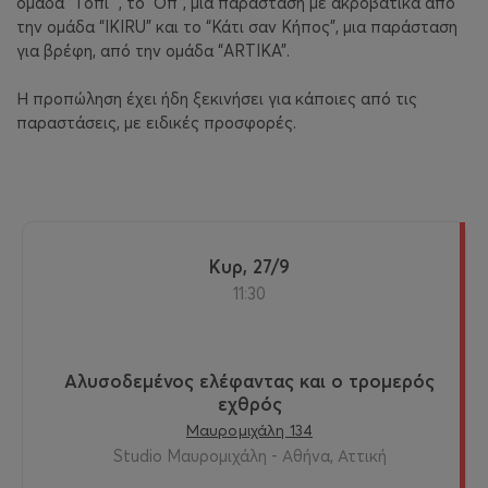
ομάδα “Τόπι” , το “Οπ”, μια παράσταση με ακροβατικά από
την ομάδα “IKIRU” και το “Κάτι σαν Κήπος”, μια παράσταση
για βρέφη, από την ομάδα “ARTIKA”.
Η προπώληση έχει ήδη ξεκινήσει για κάποιες από τις
παραστάσεις, με ειδικές προσφορές.
Κυρ, 27/9
11:30
Αλυσοδεμένος ελέφαντας και ο τρομερός
εχθρός
Μαυρομιχάλη 134
Studio Μαυρομιχάλη - Αθήνα, Αττική