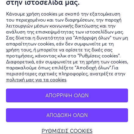
στην ιστοσελίδα μας.
Κάνουμε χρήση cookies με σκοπό την εξατομίκευση
του περιεχομένου και των διαφημίσεων, την παροχή
λειτουργιών μέσων κοινωνικής δικτύωσης και την
ανάλυση της επισκεψιμότητας των ιστοσελίδων μας.
Σας δίνεται η δυνατότητα για "Απόρριψη όλων" των μη
Πληροφορίες
απαραίτητων cookies, εάν δεν συμφωνείτε με τη
χρήση τους, ή μπορείτε να ορίσετε τις δικές σας
Υποστήριξη
προτιμήσεις, κάνοντας κλικ στο "Ρυθμίσεις cookies".
Διαφορετικά, εάν συμφωνείτε με τη χρήση των cookies,
Stay Connected
παρακαλούμε όπως επιλέξετε "Αποδοχή όλων".Για
περισσότερες σχετικές πληροφορίες, ανατρέξτε στην
πολιτική μας για τα cookies
.
Mobile app
ΑΠΟΡΡΙΨΗ ΟΛΩΝ
ΑΠΟΔΟΧΗ ΟΛΩΝ
Ελλάδα
Τηλεφωνικές κρατήσεις
ΡΥΘΜΙΣΕΙΣ COOKIES