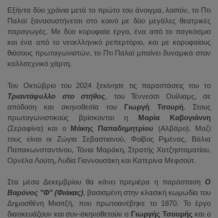
Εξήντα δύο χρόνια μετά το πρώτο του άνοιγμα, λοιπόν, το Πτι
Παλαί ξανασυστήνεται στο κοινό με δύο μεγάλες θεατρικές
παραγωγές. Με δύο κορυφαία έργα, ένα από το παγκόσμιο
και ένα από το νεοελληνικό ρεπερτόριο, και με κορυφαίους
θιάσους πρωταγωνιστών, το Πτι Παλαί μπαίνει δυναμικά στον
καλλιτεχνικό χάρτη.
Τον Οκτώβριο του 2024 ξεκίνησε τις παραστάσεις του το
Τριαντάφυλλο στο στήθος
, του Τέννεσσι Ουίλιαμς, σε
απόδοση και σκηνοθεσία του
Γιωργή Τσουρή
. Στους
πρωταγωνιστικούς βρίσκονται η
Μαρία Καβογιάννη
(Σεραφίνα) και ο
Μάκης Παπαδημητρίου
(Αλβάρο). Μαζί
τους είναι οι Ζώγια Σεβαστιανού, Φοίβος Ριμένας, Βάλια
Παπακωνσταντίνου, Τόνια Μαράκη, Στρατής Χατζησταματίου,
Ορνέλα Λούτη, Λυδία Γιαννουσάκη και Κατερίνα Μεφσούτ.
Στα μέσα Δεκεμβρίου θα κάνει πρεμιέρα η παράσταση
Ο
Βαρόνος "Φ" (Φιάκας)
, βασισμένη στην κλασική κωμωδία του
Δημοσθένη Μισιτζή, που πρωτοανέβηκε το 1870. Το έργο
διασκευάζουν και συν-σκηνοθετούν ο
Γιωργής Τσουρής
και ο