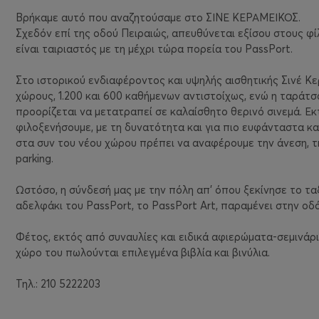
Bρήκαμε αυτό που αναζητούσαμε στο ΣΙΝΕ ΚΕΡΑΜΕΙΚΟΣ.
Σχεδόν επί της οδού Πειραιώς, απευθύνεται εξίσου στους φίλ
είναι ταιριαστός με τη μέχρι τώρα πορεία του PassPort.
Στο ιστορικού ενδιαφέροντος και υψηλής αισθητικής Σινέ Κε
χώρους, 1.200 και 600 καθήμενων αντιστοίχως, ενώ η ταράτσ
προορίζεται να μετατραπεί σε καλαίσθητο θερινό σινεμά. 
φιλοξενήσουμε, με τη δυνατότητα και για πιο ευφάνταστα καλ
στα συν του νέου χώρου πρέπει να αναφέρουμε την άνεση, τη
parking.
Ωστόσο, η σύνδεσή μας με την πόλη απ’ όπου ξεκίνησε το ταξ
αδελφάκι του PassPort, το PassPort Art, παραμένει στην ο
Φέτος, εκτός από συναυλίες και ειδικά αφιερώματα-σεμινάρι
χώρο του πωλούνται επιλεγμένα βιβλία και βινύλια.
Τηλ.: 210 5222203