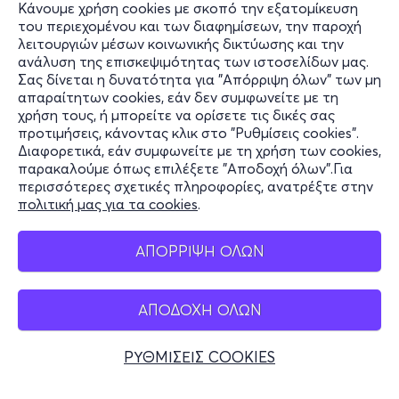
Κάνουμε χρήση cookies με σκοπό την εξατομίκευση
του περιεχομένου και των διαφημίσεων, την παροχή
λειτουργιών μέσων κοινωνικής δικτύωσης και την
ανάλυση της επισκεψιμότητας των ιστοσελίδων μας.
Σας δίνεται η δυνατότητα για "Απόρριψη όλων" των μη
Πληροφορίες
απαραίτητων cookies, εάν δεν συμφωνείτε με τη
χρήση τους, ή μπορείτε να ορίσετε τις δικές σας
Υποστήριξη
προτιμήσεις, κάνοντας κλικ στο "Ρυθμίσεις cookies".
Διαφορετικά, εάν συμφωνείτε με τη χρήση των cookies,
Stay Connected
παρακαλούμε όπως επιλέξετε "Αποδοχή όλων".Για
περισσότερες σχετικές πληροφορίες, ανατρέξτε στην
πολιτική μας για τα cookies
.
Mobile app
ΑΠΟΡΡΙΨΗ ΟΛΩΝ
ΑΠΟΔΟΧΗ ΟΛΩΝ
Ελλάδα
Τηλεφωνικές κρατήσεις
ΡΥΘΜΙΣΕΙΣ COOKIES
+30 2117700000
Δευ - Παρ 10:00 - 18:00