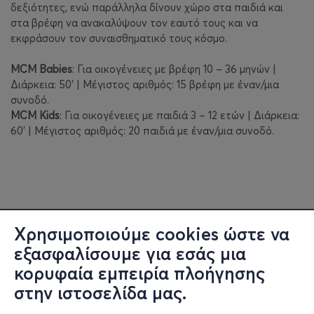
δεξιότητες, ενώ παράλληλα δίνουν χώρο στα παιδιά και
στα βρέφη να ανακαλύψουν τον εαυτό τους και να
εκφράσουν τον συναισθηματικό τους κόσμο.
MCM Babies
: Για οικογένειες με βρέφη 10 – 36 μηνών |
Διάρκεια: 50’ | Μέγιστος αριθμός: 15 βρέφη με έναν/μια
συνοδό.
MCM Kids
: Για οικογένειες με παιδιά 3 – 12 ετών | Διάρκεια:
60’ | Μέγιστος αριθμός: 20 παιδιά με έναν/μια συνοδό.
Χρησιμοποιούμε cookies ώστε να
εξασφαλίσουμε για εσάς μια
κορυφαία εμπειρία πλοήγησης
στην ιστοσελίδα μας.