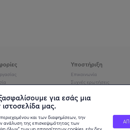
φορίες
Υποστήριξη
εργασίας
Επικοινωνία
σία
Συχνές ερωτήσεις
ήσης
Πράξη για τις ψηφιακές
Υπηρεσίες
ξασφαλίσουμε για εσάς μια
ή απορρήτου
 ιστοσελίδα μας.
σημείωση
 κοινότητας
περιεχομένου και των διαφημίσεων, την
ΑΠ
ην ανάλυση της επισκεψιμότητας των
ιψη όλων" των μη απαραίτητων cookies, εάν δεν
κά στοιχεία