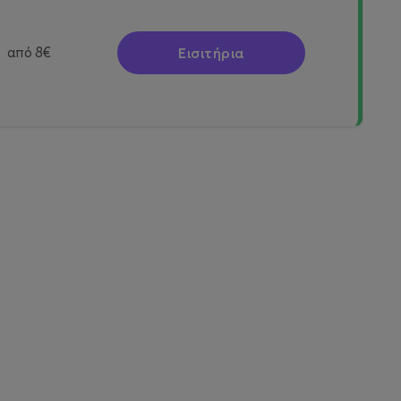
Εισιτήρια
από
8€