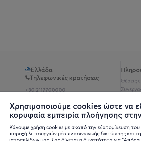
Ελλάδα
Πληρο
Τηλεφωνικές κρατήσεις
Θέσεις 
Συνεργα
+30 2117700000
Δευ - Παρ 10:00 - 18:00
Όροι χρ
Φυσικά σημεία
Χρησιμοποιούμε cookies ώστε να ε
Πολιτικ
κορυφαία εμπειρία πλοήγησης στην
Νομική 
Οδηγίες
Κάνουμε χρήση cookies με σκοπό την εξατομίκευση του 
Blog
παροχή λειτουργιών μέσων κοινωνικής δικτύωσης και τ
ιστοσελίδων μας. Σας δίνεται η δυνατότητα για "Απόρρ
Οικονομι