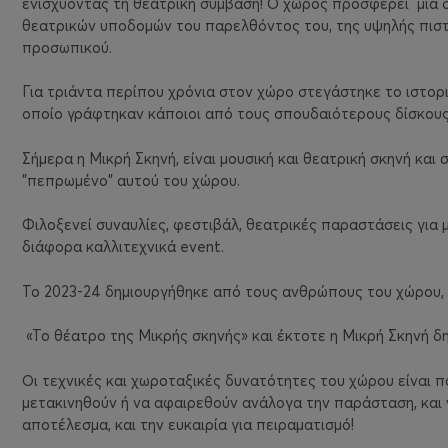
ενισχύοντας τη θεατρική σύμβαση! Ο χώρος προσφέρει μια 
θεατρικών υποδομών του παρελθόντος του, της υψηλής πιστ
προσωπικού.
Για τριάντα περίπου χρόνια στον χώρο στεγάστηκε το ιστορ
οποίο γράφτηκαν κάποιοι από τους σπουδαιότερους δίσκους 
Σήμερα η Μικρή Σκηνή, είναι μουσική και θεατρική σκηνή και
"πεπρωμένο" αυτού του χώρου.
Φιλοξενεί συναυλίες, φεστιβάλ, θεατρικές παραστάσεις για μ
διάφορα καλλιτεχνικά
event
.
Το 2023-24 δημιουργήθηκε από τους ανθρώπους του χώρου, 
«Το θέατρο της Μικρής σκηνής» και έκτοτε η Μικρή Σκηνή δη
Οι τεχνικές και χωροταξικές δυνατότητες του χώρου είναι π
μετακινηθούν ή να αφαιρεθούν ανάλογα την παράσταση, και 
αποτέλεσμα, και την ευκαιρία για πειραματισμό!