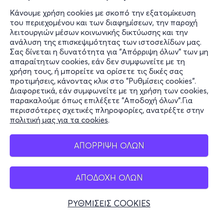
από
16€
Κάνουμε χρήση cookies με σκοπό την εξατομίκευση
του περιεχομένου και των διαφημίσεων, την παροχή
λειτουργιών μέσων κοινωνικής δικτύωσης και την
ανάλυση της επισκεψιμότητας των ιστοσελίδων μας.
Εισιτήρια
Σας δίνεται η δυνατότητα για "Απόρριψη όλων" των μη
απαραίτητων cookies, εάν δεν συμφωνείτε με τη
χρήση τους, ή μπορείτε να ορίσετε τις δικές σας
προτιμήσεις, κάνοντας κλικ στο "Ρυθμίσεις cookies".
Διαφορετικά, εάν συμφωνείτε με τη χρήση των cookies,
παρακαλούμε όπως επιλέξετε "Αποδοχή όλων".Για
Σαβ, 26/9
περισσότερες σχετικές πληροφορίες, ανατρέξτε στην
18:00
πολιτική μας για τα cookies
.
ΑΠΟΡΡΙΨΗ ΟΛΩΝ
Ιούλιος Βερν 200: Η Συναρπαστική Εμπειρία
Πειραιώς 254
Κέντρο Πολιτισμού Ελληνικός Κόσμος - Ταύρος, Αττική
ΑΠΟΔΟΧΗ ΟΛΩΝ
ΡΥΘΜΙΣΕΙΣ COOKIES
από
16€