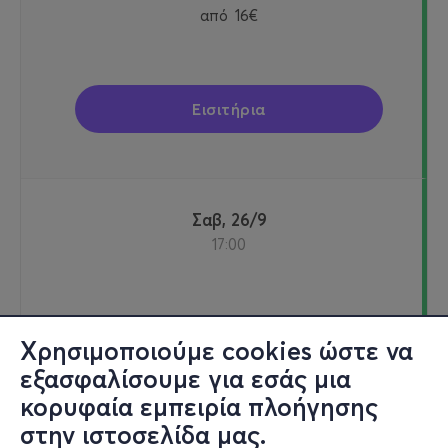
από
16€
Εισιτήρια
Σαβ, 26/9
17:00
Ιούλιος Βερν 200: Η Συναρπαστική Εμπειρία
Χρησιμοποιούμε cookies ώστε να
Πειραιώς 254
Κέντρο Πολιτισμού Ελληνικός Κόσμος - Ταύρος, Αττική
εξασφαλίσουμε για εσάς μια
κορυφαία εμπειρία πλοήγησης
στην ιστοσελίδα μας.