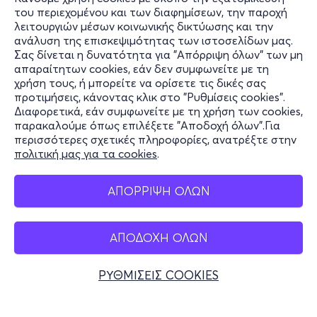
του περιεχομένου και των διαφημίσεων, την παροχή
λειτουργιών μέσων κοινωνικής δικτύωσης και την
ανάλυση της επισκεψιμότητας των ιστοσελίδων μας.
Σας δίνεται η δυνατότητα για "Απόρριψη όλων" των μη
Πληροφορίες
απαραίτητων cookies, εάν δεν συμφωνείτε με τη
χρήση τους, ή μπορείτε να ορίσετε τις δικές σας
Υποστήριξη
προτιμήσεις, κάνοντας κλικ στο "Ρυθμίσεις cookies".
Διαφορετικά, εάν συμφωνείτε με τη χρήση των cookies,
Stay Connected
παρακαλούμε όπως επιλέξετε "Αποδοχή όλων".Για
περισσότερες σχετικές πληροφορίες, ανατρέξτε στην
πολιτική μας για τα cookies
.
Mobile app
ΑΠΟΡΡΙΨΗ ΟΛΩΝ
ΑΠΟΔΟΧΗ ΟΛΩΝ
Ελλάδα
Τηλεφωνικές κρατήσεις
ΡΥΘΜΙΣΕΙΣ COOKIES
+30 2117700000
Δευ - Παρ 10:00 - 18:00