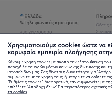
Ελλάδα
Πληρο
Τηλεφωνικές κρατήσεις
Θέσεις 
Συνεργα
+30 2117700000
Δευ - Παρ 10:00 - 18:00
Όροι χρ
Φυσικά σημεία
Χρησιμοποιούμε cookies ώστε να ε
Πολιτικ
κορυφαία εμπειρία πλοήγησης στην
Νομική 
Οδηγίες
Κάνουμε χρήση cookies με σκοπό την εξατομίκευση του 
Blog
παροχή λειτουργιών μέσων κοινωνικής δικτύωσης και τ
ιστοσελίδων μας. Σας δίνεται η δυνατότητα για "Απόρρ
Οικονομι
συμφωνείτε με τη χρήση τους, ή μπορείτε να ορίσετε τις
Πολιτικέ
"Ρυθμίσεις cookies". Διαφορετικά, εάν συμφωνείτε με τ
Έκθεση 
επιλέξετε "Αποδοχή όλων".Για περισσότερες σχετικές 
τα cookies
.
Ρυθμίσει