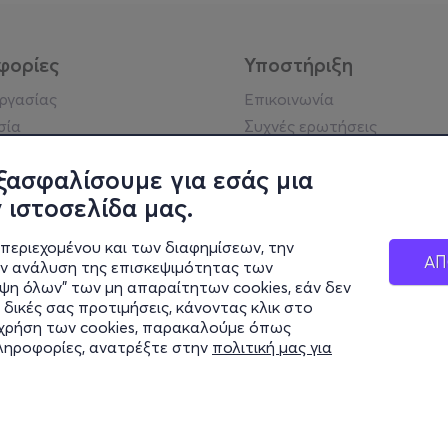
φορίες
Υποστήριξη
εργασίας
Επικοινωνία
σία
Συχνές ερωτήσεις
ήσης
Πράξη για τις ψηφιακές
Υπηρεσίες
ξασφαλίσουμε για εσάς μια
ή απορρήτου
 ιστοσελίδα μας.
σημείωση
 κοινότητας
περιεχομένου και των διαφημίσεων, την
ΑΠ
ην ανάλυση της επισκεψιμότητας των
ιψη όλων" των μη απαραίτητων cookies, εάν δεν
κά στοιχεία
 δικές σας προτιμήσεις, κάνοντας κλικ στο
ς Εταιρείας
η χρήση των cookies, παρακαλούμε όπως
Διαφάνειας
πληροφορίες, ανατρέξτε στην
πολιτική μας για
ς cookies
© 2026 more.com