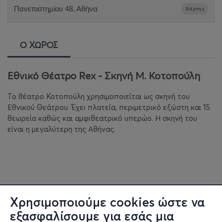
Πανεπιστημίου 48, Αθήνα
Χάρτης
Ο ΧΩΡΟΣ
Εθνικό Θέατρο Rex - Σκηνή Μ. Κοτοπούλη
Το θέατρο Κοτοπούλη χρησιμοποιείται ως σκηνή του
Εθνικού Θεάτρου. Έχει πλατεία, περιμετρικό εξώστη και 15
θεωρεία καθώς και αμφιθεατρικό υπερώο. Η σκηνή του
είναι η μεγαλύτερη της Αθήνας.
Χρησιμοποιούμε cookies ώστε να
εξασφαλίσουμε για εσάς μια