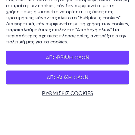
Πληροφορίες
απαραίτητων cookies, εάν δεν συμφωνείτε με τη
χρήση τους, ή μπορείτε να ορίσετε τις δικές σας
Υποστήριξη
προτιμήσεις, κάνοντας κλικ στο "Ρυθμίσεις cookies".
Διαφορετικά, εάν συμφωνείτε με τη χρήση των cookies,
Stay Connected
παρακαλούμε όπως επιλέξετε "Αποδοχή όλων".Για
περισσότερες σχετικές πληροφορίες, ανατρέξτε στην
πολιτική μας για τα cookies
.
Mobile app
ΑΠΟΡΡΙΨΗ ΟΛΩΝ
ΑΠΟΔΟΧΗ ΟΛΩΝ
Ελλάδα
Τηλεφωνικές κρατήσεις
ΡΥΘΜΙΣΕΙΣ COOKIES
+30 2117700000
Δευ - Παρ 10:00 - 18:00
Φυσικά σημεία