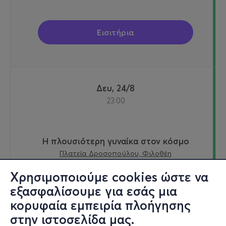
Εισιτήρια
Δευ, 24/8
23:00
Η πλουσιότερη γυναίκα στον κόσμο
Πλατεία Δροσοπούλου, Φιλοθέη
Cine Φιλοθέη - Φιλοθέη, Αττική
Χρησιμοποιούμε cookies ώστε να
εξασφαλίσουμε για εσάς μια
κορυφαία εμπειρία πλοήγησης
από
7€
στην ιστοσελίδα μας.