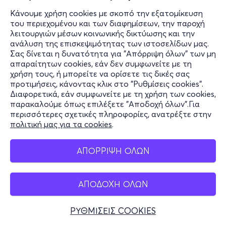
Κάνουμε χρήση cookies με σκοπό την εξατομίκευση
του περιεχομένου και των διαφημίσεων, την παροχή
Εισιτήρια
λειτουργιών μέσων κοινωνικής δικτύωσης και την
ανάλυση της επισκεψιμότητας των ιστοσελίδων μας.
Σας δίνεται η δυνατότητα για "Απόρριψη όλων" των μη
απαραίτητων cookies, εάν δεν συμφωνείτε με τη
χρήση τους, ή μπορείτε να ορίσετε τις δικές σας
Τρι, 25/8
προτιμήσεις, κάνοντας κλικ στο "Ρυθμίσεις cookies".
Διαφορετικά, εάν συμφωνείτε με τη χρήση των cookies,
20:50
παρακαλούμε όπως επιλέξετε "Αποδοχή όλων".Για
περισσότερες σχετικές πληροφορίες, ανατρέξτε στην
πολιτική μας για τα cookies
.
Η πλουσιότερη γυναίκα στον κόσμο
Πλατεία Δροσοπούλου, Φιλοθέη
ΑΠΟΡΡΙΨΗ ΟΛΩΝ
Cine Φιλοθέη - Φιλοθέη, Αττική
ΑΠΟΔΟΧΗ ΟΛΩΝ
από
7€
ΡΥΘΜΙΣΕΙΣ COOKIES