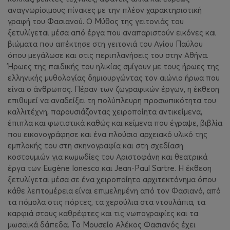
αναγνωρίσιμους πίνακες με την πλέον χαρακτηριστική
γραφή του Φασιανού. Ο Μύθος της γειτονιάς του
ξετυλίγεται μέσα από έργα που αναπαριστούν εικόνες και
βιώματα που απέκτησε στη γειτονιά του Αγίου Παύλου
όπου μεγάλωσε και στις περιπλανήσεις του στην Αθήνα.
Ήρωες της παιδικής του ηλικίας σμίγουν με τους ήρωες της
ελληνικής μυθολογίας δημιουργώντας τον αιώνιο ήρωα που
είναι ο άνθρωπος. Πέραν των ζωγραφικών έργων, η έκθεση
επιθυμεί να αναδείξει τη πολύπλευρη προσωπικότητα του
καλλιτέχνη, παρουσιάζοντας χειροποίητα αντικείμενα,
έπιπλα και φωτιστικά καθώς και κείμενα που έγραψε, βιβλία
που εικονογράφησε και ένα πλούσιο αρχειακό υλικό της
εμπλοκής του στη σκηνογραφία και στη σχεδίαση
κοστουμιών για κωμωδίες του Αριστοφάνη και θεατρικά
έργα των Eugène Ionesco και Jean-Paul Sartre. Η έκθεση
ξετυλίγεται μέσα σε ένα χειροποίητο αρχιτεκτόνημα όπου
κάθε λεπτομέρεια είναι επιμελημένη από τον Φασιανό, από
τα πόμολα στις πόρτες, τα χερούλια στα ντουλάπια, τα
καρφιά στους καθρέφτες και τις νωπογραφίες και τα
μωσαϊκά δάπεδα. Το Μουσείο Αλέκος Φασιανός έχει