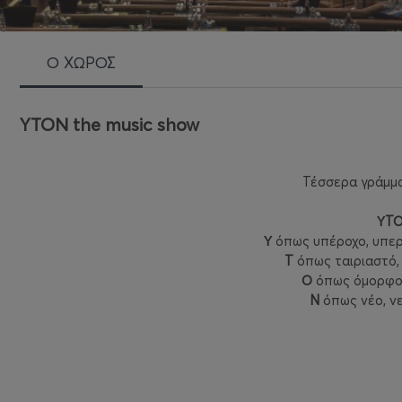
Ο ΧΩΡΟΣ
YTON the music show
Τέσσερα γράμμ
ΥΤ
Υ
όπως υπέροχο, υπε
Τ
όπως ταιριαστό, 
Ο
όπως όμορφο,
Ν
όπως νέο, νε