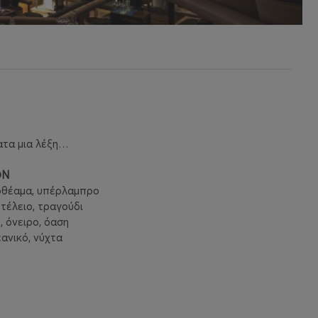
ατα μια λέξη…
ΟΝ
ρθέαμα, υπέρλαμπρο
τέλειο, τραγούδι
 όνειρο, όαση
ανικό, νύχτα