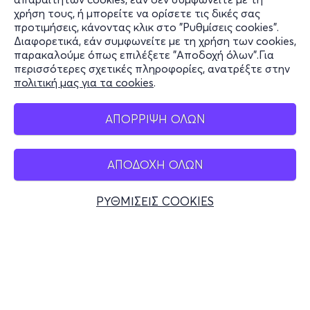
χρήση τους, ή μπορείτε να ορίσετε τις δικές σας
Υποστήριξη
προτιμήσεις, κάνοντας κλικ στο "Ρυθμίσεις cookies".
Διαφορετικά, εάν συμφωνείτε με τη χρήση των cookies,
Stay Connected
παρακαλούμε όπως επιλέξετε "Αποδοχή όλων".Για
περισσότερες σχετικές πληροφορίες, ανατρέξτε στην
πολιτική μας για τα cookies
.
Mobile app
ΑΠΟΡΡΙΨΗ ΟΛΩΝ
ΑΠΟΔΟΧΗ ΟΛΩΝ
Ελλάδα
Τηλεφωνικές κρατήσεις
ΡΥΘΜΙΣΕΙΣ COOKIES
+30 2117700000
Δευ - Παρ 10:00 - 18:00
Φυσικά σημεία