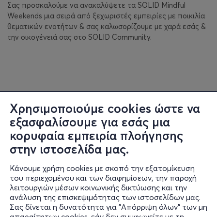
Σας προσκαλούμε να ανακαλύψετε τα SOLID Mindful
Weekends μια σειρά από ξεχωριστές εμπειρίες με ποικιλία
θεματικών ενοτήτων & σας καλωσορίζουμε με χαρά εσάς &
την οικογένειά σας στο SOLID Community.
Χρησιμοποιούμε cookies ώστε να
εξασφαλίσουμε για εσάς μια
κορυφαία εμπειρία πλοήγησης
στην ιστοσελίδα μας.
Κάνουμε χρήση cookies με σκοπό την εξατομίκευση
του περιεχομένου και των διαφημίσεων, την παροχή
λειτουργιών μέσων κοινωνικής δικτύωσης και την
ανάλυση της επισκεψιμότητας των ιστοσελίδων μας.
Σας δίνεται η δυνατότητα για "Απόρριψη όλων" των μη
Πληροφορίες
απαραίτητων cookies, εάν δεν συμφωνείτε με τη