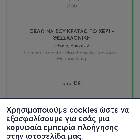
21:00
ΘΕΛΩ ΝΑ ΣΟΥ ΚΡΑΤΑΩ ΤΟ ΧΕΡΙ -
ΘΕΣΣΑΛΟΝΙΚΗ
Εθνικής Αμύνης 2
Θέατρο Εταιρείας Μακεδονικών Σπουδών -
Θεσσαλονίκη
από
15€
Χρησιμοποιούμε cookies ώστε να
Εισιτήρια
εξασφαλίσουμε για εσάς μια
κορυφαία εμπειρία πλοήγησης
στην ιστοσελίδα μας.