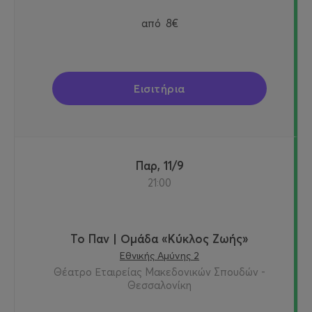
από
8€
Εισιτήρια
Παρ, 11/9
21:00
Το Παν | Ομάδα «Κύκλος Ζωής»
Εθνικής Αμύνης 2
Θέατρο Εταιρείας Μακεδονικών Σπουδών -
Θεσσαλονίκη