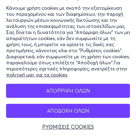
Κυρ, 27/9
Κάνουμε χρήση cookies με σκοπό την εξατομίκευση
του περιεχομένου και των διαφημίσεων, την παροχή
18:00
λειτουργιών μέσων κοινωνικής δικτύωσης και την
ανάλυση της επισκεψιμότητας των ιστοσελίδων μας.
Σας δίνεται η δυνατότητα για "Απόρριψη όλων" των μη
απαραίτητων cookies, εάν δεν συμφωνείτε με τη
ΘΕΛΩ ΝΑ ΣΟΥ ΚΡΑΤΑΩ ΤΟ ΧΕΡΙ -
χρήση τους, ή μπορείτε να ορίσετε τις δικές σας
ΘΕΣΣΑΛΟΝΙΚΗ
προτιμήσεις, κάνοντας κλικ στο "Ρυθμίσεις cookies".
Εθνικής Αμύνης 2
Διαφορετικά, εάν συμφωνείτε με τη χρήση των cookies,
Θέατρο Εταιρείας Μακεδονικών Σπουδών -
παρακαλούμε όπως επιλέξετε "Αποδοχή όλων".Για
Θεσσαλονίκη
περισσότερες σχετικές πληροφορίες, ανατρέξτε στην
πολιτική μας για τα cookies
.
από
15€
ΑΠΟΡΡΙΨΗ ΟΛΩΝ
ΑΠΟΔΟΧΗ ΟΛΩΝ
Εισιτήρια
ΡΥΘΜΙΣΕΙΣ COOKIES