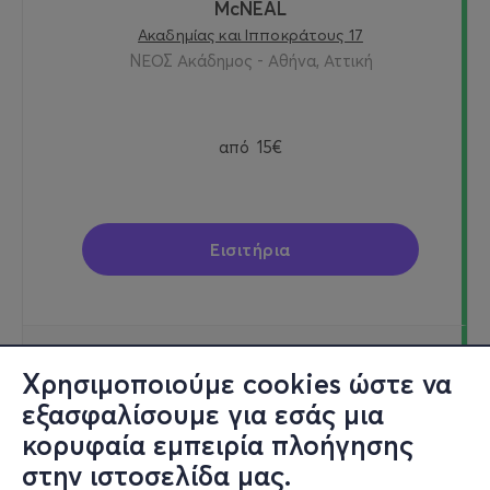
McNEAL
Ακαδημίας και Ιπποκράτους 17
ΝΕΟΣ Ακάδημος - Αθήνα, Αττική
από
15€
Εισιτήρια
Κυρ, 25/10
Χρησιμοποιούμε cookies ώστε να
18:00
εξασφαλίσουμε για εσάς μια
κορυφαία εμπειρία πλοήγησης
στην ιστοσελίδα μας.
McNEAL