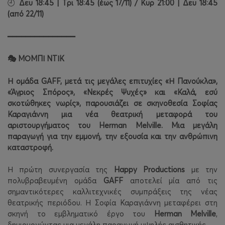
Δευ 18:45 | Τρι 18:45 (έως 17/11) / Κυρ 21:00 | Δευ 18:45
🕘
(από 22/11)
━━━━━━━━━━━━━━━
ΜΟΜΠΙ ΝΤΙΚ
🎭
Η ομάδα GAFF, μετά τις μεγάλες επιτυχίες «Η Πανούκλα»,
«Άγριος Σπόρος», «Νεκρές Ψυχές» και «Καλά, εσύ
σκοτώθηκες νωρίς», παρουσιάζει σε σκηνοθεσία Σοφίας
Καραγιάννη μια νέα θεατρική μεταφορά του
αριστουργήματος του Herman Melville. Μια μεγάλη
παραγωγή για την εμμονή, την εξουσία και την ανθρώπινη
καταστροφή.
Η πρώτη συνεργασία της
Happy Productions
με την
πολυβραβευμένη ομάδα
GAFF
αποτελεί μία από τις
σημαντικότερες καλλιτεχνικές συμπράξεις της νέας
θεατρικής περιόδου. Η Σοφία Καραγιάννη μεταφέρει στη
σκηνή το εμβληματικό έργο του
Herman Melville
,
δημιουργώντας μια μεγάλη παραγωγή υψηλής αισθητικής.