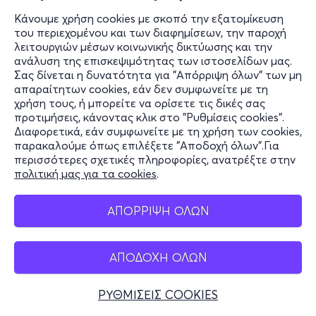
Ακαδημίας και Ιπποκράτους 17
Κάνουμε χρήση cookies με σκοπό την εξατομίκευση
ΝΕΟΣ Ακάδημος - Αθήνα, Αττική
του περιεχομένου και των διαφημίσεων, την παροχή
λειτουργιών μέσων κοινωνικής δικτύωσης και την
ανάλυση της επισκεψιμότητας των ιστοσελίδων μας.
Σας δίνεται η δυνατότητα για "Απόρριψη όλων" των μη
από
15€
απαραίτητων cookies, εάν δεν συμφωνείτε με τη
χρήση τους, ή μπορείτε να ορίσετε τις δικές σας
προτιμήσεις, κάνοντας κλικ στο "Ρυθμίσεις cookies".
Διαφορετικά, εάν συμφωνείτε με τη χρήση των cookies,
παρακαλούμε όπως επιλέξετε "Αποδοχή όλων".Για
Εισιτήρια
περισσότερες σχετικές πληροφορίες, ανατρέξτε στην
πολιτική μας για τα cookies
.
ΑΠΟΡΡΙΨΗ ΟΛΩΝ
Δευ, 26/10
18:45
ΑΠΟΔΟΧΗ ΟΛΩΝ
ΡΥΘΜΙΣΕΙΣ COOKIES
Η ΠΟΡΝΗ ΑΠΟ ΠΑΝΩ 15ος Χρόνος