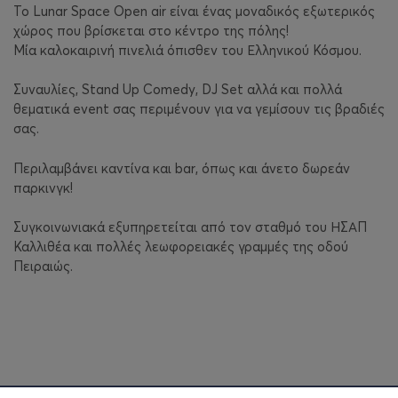
Το Lunar Space Open air είναι ένας μοναδικός εξωτερικός
χώρος που βρίσκεται στο κέντρο της πόλης!
Μία καλοκαιρινή πινελιά όπισθεν του Ελληνικού Κόσμου.
Συναυλίες, Stand Up Comedy, DJ Set αλλά και πολλά
θεματικά event σας περιμένουν για να γεμίσουν τις βραδιές
σας.
Περιλαμβάνει καντίνα και bar, όπως και άνετο δωρεάν
παρκινγκ!
Συγκοινωνιακά εξυπηρετείται από τον σταθμό του ΗΣΑΠ
Καλλιθέα και πολλές λεωφορειακές γραμμές της οδού
Πειραιώς.