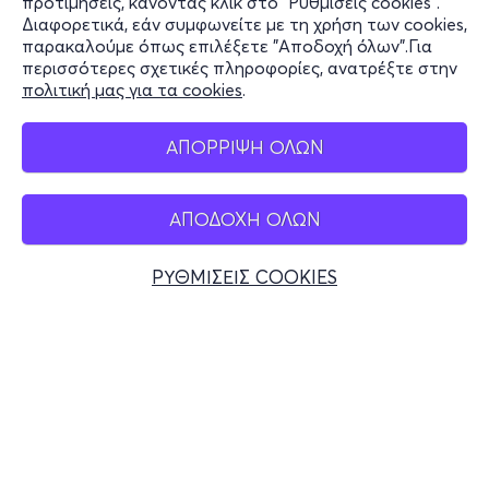
προτιμήσεις, κάνοντας κλικ στο "Ρυθμίσεις cookies".
Διαφορετικά, εάν συμφωνείτε με τη χρήση των cookies,
Stay Connected
παρακαλούμε όπως επιλέξετε "Αποδοχή όλων".Για
περισσότερες σχετικές πληροφορίες, ανατρέξτε στην
πολιτική μας για τα cookies
.
Mobile app
ΑΠΟΡΡΙΨΗ ΟΛΩΝ
ΑΠΟΔΟΧΗ ΟΛΩΝ
Ελλάδα
Τηλεφωνικές κρατήσεις
ΡΥΘΜΙΣΕΙΣ COOKIES
+30 2117700000
Δευ - Παρ 10:00 - 18:00
Φυσικά σημεία