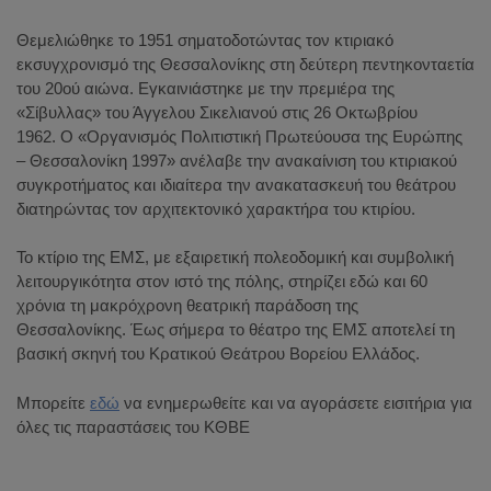
Θεμελιώθηκε το 1951 σηματοδοτώντας τον κτιριακό
εκσυγχρονισμό της Θεσσαλονίκης στη δεύτερη πεντηκονταετία
του 20ού αιώνα. Εγκαινιάστηκε με την πρεμιέρα της
«Σίβυλλας» του Άγγελου Σικελιανού στις 26 Οκτωβρίου
1962. Ο «Οργανισμός Πολιτιστική Πρωτεύουσα της Ευρώπης
– Θεσσαλονίκη 1997» ανέλαβε την ανακαίνιση του κτιριακού
συγκροτήματος και ιδιαίτερα την ανακατασκευή του θεάτρου
διατηρώντας τον αρχιτεκτονικό χαρακτήρα του κτιρίου.
Το κτίριο της ΕΜΣ, με εξαιρετική πολεοδομική και συμβολική
λειτουργικότητα στον ιστό της πόλης, στηρίζει εδώ και 60
χρόνια τη μακρόχρονη θεατρική παράδοση της
Θεσσαλονίκης. Έως σήμερα το θέατρο της ΕΜΣ αποτελεί τη
βασική σκηνή του Κρατικού Θεάτρου Βορείου Ελλάδος.
Μπορείτε
εδώ
να ενημερωθείτε και να αγοράσετε εισιτήρια για
όλες τις παραστάσεις του ΚΘΒΕ