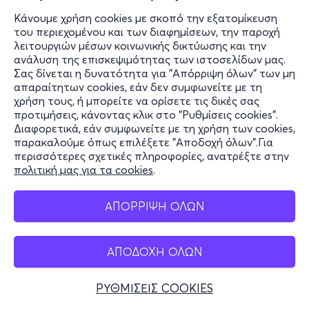
Κάνουμε χρήση cookies με σκοπό την εξατομίκευση
του περιεχομένου και των διαφημίσεων, την παροχή
λειτουργιών μέσων κοινωνικής δικτύωσης και την
Σαβ, 16/1/27
ανάλυση της επισκεψιμότητας των ιστοσελίδων μας.
Σας δίνεται η δυνατότητα για "Απόρριψη όλων" των μη
20:30
απαραίτητων cookies, εάν δεν συμφωνείτε με τη
χρήση τους, ή μπορείτε να ορίσετε τις δικές σας
προτιμήσεις, κάνοντας κλικ στο "Ρυθμίσεις cookies".
Διαφορετικά, εάν συμφωνείτε με τη χρήση των cookies,
MANIA The ABBA Tribute show
παρακαλούμε όπως επιλέξετε "Αποδοχή όλων".Για
Λεωφ. Βεΐκου 139
περισσότερες σχετικές πληροφορίες, ανατρέξτε στην
Christmas Theater, Athens - Γαλάτσι, Αττική
πολιτική μας για τα cookies
.
ΑΠΟΡΡΙΨΗ ΟΛΩΝ
από
25€
ΑΠΟΔΟΧΗ ΟΛΩΝ
Εισιτήρια
ΡΥΘΜΙΣΕΙΣ COOKIES