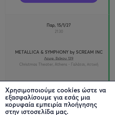
Παρ, 15/1/27
21:30
METALLICA & SYMPHONY by SCREAM INC
Λεωφ. Βεΐκου 139
Christmas Theater, Athens - Γαλάτσι, Αττική
από
15€
Χρησιμοποιούμε cookies ώστε να
εξασφαλίσουμε για εσάς μια
κορυφαία εμπειρία πλοήγησης
Εισιτήρια
στην ιστοσελίδα μας.