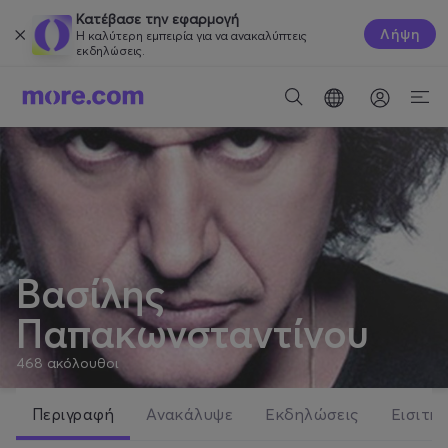
Κατέβασε την εφαρμογή
Λήψη
Η καλύτερη εμπειρία για να ανακαλύπτεις
εκδηλώσεις.
Βασίλης
Παπακωνσταντίνου
468
ακόλουθοι
Περιγραφή
Ανακάλυψε
Εκδηλώσεις
Εισιτήρ