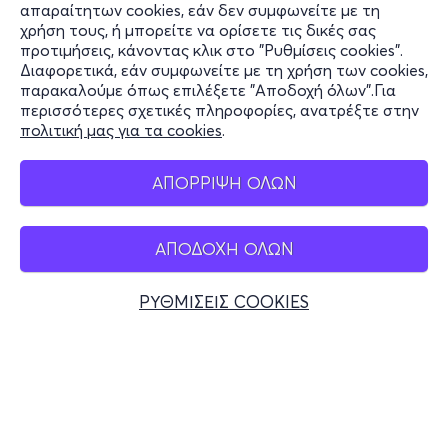
Πληροφορίες
απαραίτητων cookies, εάν δεν συμφωνείτε με τη
χρήση τους, ή μπορείτε να ορίσετε τις δικές σας
Υποστήριξη
προτιμήσεις, κάνοντας κλικ στο "Ρυθμίσεις cookies".
Διαφορετικά, εάν συμφωνείτε με τη χρήση των cookies,
Stay Connected
παρακαλούμε όπως επιλέξετε "Αποδοχή όλων".Για
περισσότερες σχετικές πληροφορίες, ανατρέξτε στην
πολιτική μας για τα cookies
.
Mobile app
ΑΠΟΡΡΙΨΗ ΟΛΩΝ
ΑΠΟΔΟΧΗ ΟΛΩΝ
Ελλάδα
Τηλεφωνικές κρατήσεις
ΡΥΘΜΙΣΕΙΣ COOKIES
+30 2117700000
Δευ - Παρ 10:00 - 18:00
Φυσικά σημεία