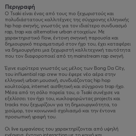
Περιγραφή
Ο Tsaki είναι ένας από τους πιο ξεχωριστούς και
πολυδιάστατους καλλιτέχνες της σύγχρονης ελληνικής
hip hop σκηνής, γνωστός για τον ιδιαίτερο συνδυασμό
rap, trap και alternative urban στοιχείων. Με
χαρακτηριστικό flow, έντονη σκηνική παρουσία και
δημιουργικό πειραματισμό στον ήχο του, έχει καταφέρει
να δημιουργήσει μια ξεχωριστή καλλιτεχνική ταυτότητα
που τον διαφοροποιεί από τη mainstream rap σκηνή.
Έγινε ευρύτερα γνωστός ως μέλος των Bong Da City,
του influential rap crew που έφερε νέο αέρα στην
ελληνική urban μουσική, συνδυάζοντας hip hop
κουλτούρα, internet αισθητική και σύγχρονο trap ήχο.
Μέσα από τη σόλο πορεία του, ο Tsaki συνέχισε να
εξελίσσει τον ήχο του, κυκλοφορώντας projects και
tracks που ξεχωρίζουν για τη δημιουργικότητα, το
χιούμορ, τον κοινωνικό σχολιασμό και την έντονα
προσωπική γραφή του.
Οι live εμφανίσεις του χαρακτηρίζονται από υψηλή
ενέργεια, έντονο interaction με το κοινό και