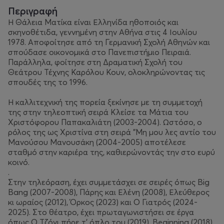
Περιγραφή
Η Θάλεια Ματίκα είναι Ελληνίδα ηθοποιός και
σκηνοθέτιδα, γεννημένη στην Αθήνα στις 4 Ιουλίου
1978. Αποφοίτησε από τη Γερμανική Σχολή Αθηνών και
σπούδασε οικονομικά στο Πανεπιστήμιο Πειραιά.
Παράλληλα, φοίτησε στη Δραματική Σχολή του
Θεάτρου Τέχνης Καρόλου Κουν, ολοκληρώνοντας τις
σπουδές της το 1996.
Η καλλιτεχνική της πορεία ξεκίνησε με τη συμμετοχή
της στην τηλεοπτική σειρά Κλείσε τα Μάτια του
Χριστόφορου Παπακαλιάτη (2003-2004). Ωστόσο, ο
ρόλος της ως Χριστίνα στη σειρά "Μη μου λες αντίο του
Μανούσου Μανουσάκη (2004-2005) αποτέλεσε
σταθμό στην καριέρα της, καθιερώνοντάς την στο ευρύ
κοινό.
.
Στην τηλεόραση, έχει συμμετάσχει σε σειρές όπως Big
Bang (2007-2008), Πάρης και Ελένη (2008), Ελεύθερος
κι ωραίος (2012), Όρκος (2023) και Ο Γιατρός (2024-
2025). Στο θέατρο, έχει πρωταγωνιστήσει σε έργα
όπως Ο Τζόνι πήρε τ' όπλο του (2019), Beginning (2018),