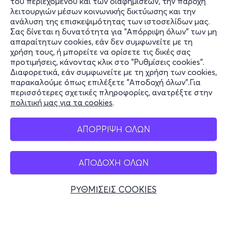
του περιεχομένου και των διαφημίσεων, την παροχή
λειτουργιών μέσων κοινωνικής δικτύωσης και την
ανάλυση της επισκεψιμότητας των ιστοσελίδων μας.
Σας δίνεται η δυνατότητα για "Απόρριψη όλων" των μη
Πληροφορίες
απαραίτητων cookies, εάν δεν συμφωνείτε με τη
χρήση τους, ή μπορείτε να ορίσετε τις δικές σας
Υποστήριξη
προτιμήσεις, κάνοντας κλικ στο "Ρυθμίσεις cookies".
Διαφορετικά, εάν συμφωνείτε με τη χρήση των cookies,
Stay Connected
παρακαλούμε όπως επιλέξετε "Αποδοχή όλων".Για
περισσότερες σχετικές πληροφορίες, ανατρέξτε στην
πολιτική μας για τα cookies
.
Mobile app
ΑΠΟΡΡΙΨΗ ΟΛΩΝ
ΑΠΟΔΟΧΗ ΟΛΩΝ
Ελλάδα
Τηλεφωνικές κρατήσεις
ΡΥΘΜΙΣΕΙΣ COOKIES
+30 2117700000
Δευ - Παρ 10:00 - 18:00
Φυσικά σημεία