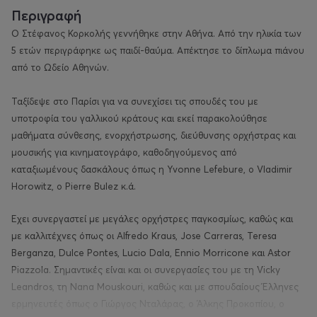
Περιγραφή
Ο Στέφανος Κορκολής γεννήθηκε στην Αθήνα. Από την ηλικία των
5 ετών περιγράφηκε ως παιδί-θαύμα. Απέκτησε το δίπλωμα πιάνου
από το Ωδείο Αθηνών.
Ταξίδεψε στο Παρίσι για να συνεχίσει τις σπουδές του με
υποτροφία του γαλλικού κράτους και εκεί παρακολούθησε
μαθήματα σύνθεσης, ενορχήστρωσης, διεύθυνσης ορχήστρας και
μουσικής για κινηματογράφο, καθοδηγούμενος από
καταξιωμένους δασκάλους όπως η
Yvonne Lefebure
, ο
Vladimir
Horowitz
, ο
Pierre Bulez
κ.ά.
Έχει συνεργαστεί με μεγάλες ορχήστρες παγκοσμίως, καθώς και
με καλλιτέχνες όπως οι
Alfredo Kraus
,
Jose Carreras
,
Teresa
Berganza
,
Dulce Pontes
,
Lucio Dala
,
Ennio Morricone
και
Astor
Piazzola
. Σημαντικές είναι και οι συνεργασίες του με τη
Vicky
Leandros
, τη
Nana Mouskouri
, καθώς και με σπουδαίους Έλληνες
ερμηνευτές όπως ο Γιώργος Νταλάρας, ο Άλκης Προκοπίου, ο