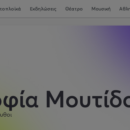
τοπλοϊκά
Εκδηλώσεις
Θέατρο
Μουσική
Αθλη
οφία Μουτίδ
υθοι