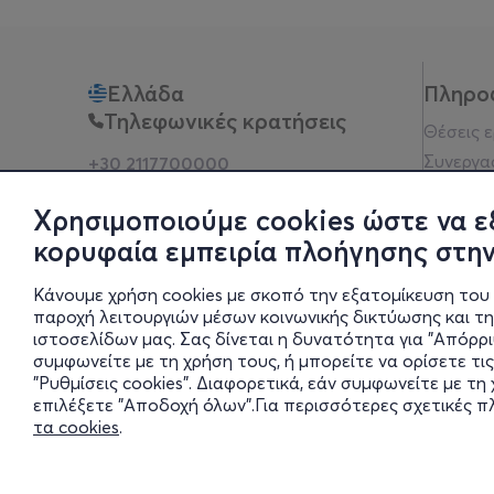
Ελλάδα
Πληρο
Τηλεφωνικές κρατήσεις
Θέσεις 
Συνεργα
+30 2117700000
Δευ - Παρ 10:00 - 18:00
Όροι χρ
Φυσικά σημεία
Χρησιμοποιούμε cookies ώστε να ε
Πολιτικ
κορυφαία εμπειρία πλοήγησης στην
Νομική 
Οδηγίες
Κάνουμε χρήση cookies με σκοπό την εξατομίκευση του 
Blog
παροχή λειτουργιών μέσων κοινωνικής δικτύωσης και τ
ιστοσελίδων μας. Σας δίνεται η δυνατότητα για "Απόρρ
Οικονομι
συμφωνείτε με τη χρήση τους, ή μπορείτε να ορίσετε τις
Πολιτικέ
"Ρυθμίσεις cookies". Διαφορετικά, εάν συμφωνείτε με τ
Έκθεση 
επιλέξετε "Αποδοχή όλων".Για περισσότερες σχετικές 
τα cookies
.
Ρυθμίσει