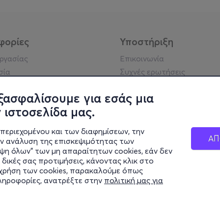
φορίες
Υποστήριξη
εργασίας
Επικοινωνία
σία
Συχνές ερωτήσεις
ήσης
Πράξη για τις ψηφιακές
Υπηρεσίες
ξασφαλίσουμε για εσάς μια
ή απορρήτου
 ιστοσελίδα μας.
σημείωση
 κοινότητας
περιεχομένου και των διαφημίσεων, την
ΑΠ
ην ανάλυση της επισκεψιμότητας των
ιψη όλων" των μη απαραίτητων cookies, εάν δεν
κά στοιχεία
 δικές σας προτιμήσεις, κάνοντας κλικ στο
ς Εταιρείας
η χρήση των cookies, παρακαλούμε όπως
Διαφάνειας
πληροφορίες, ανατρέξτε στην
πολιτική μας για
ς cookies
© 2026 more.com