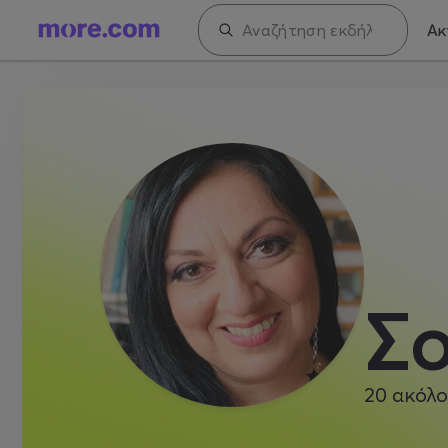
Ακ
Σ
20
ακόλο