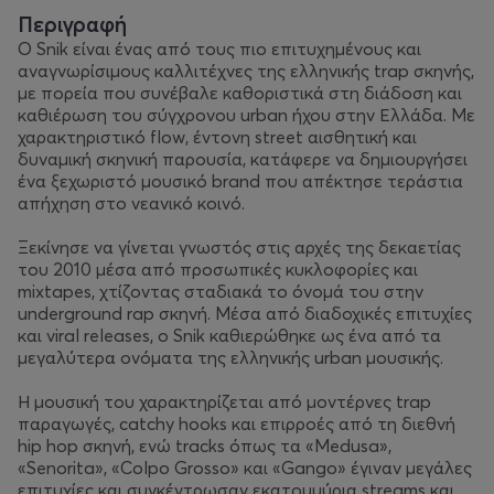
Περιγραφή
Ο Snik είναι ένας από τους πιο επιτυχημένους και
αναγνωρίσιμους καλλιτέχνες της ελληνικής trap σκηνής,
με πορεία που συνέβαλε καθοριστικά στη διάδοση και
καθιέρωση του σύγχρονου urban ήχου στην Ελλάδα. Με
χαρακτηριστικό flow, έντονη street αισθητική και
δυναμική σκηνική παρουσία, κατάφερε να δημιουργήσει
ένα ξεχωριστό μουσικό brand που απέκτησε τεράστια
απήχηση στο νεανικό κοινό.
Ξεκίνησε να γίνεται γνωστός στις αρχές της δεκαετίας
του 2010 μέσα από προσωπικές κυκλοφορίες και
mixtapes, χτίζοντας σταδιακά το όνομά του στην
underground rap σκηνή. Μέσα από διαδοχικές επιτυχίες
και viral releases, ο Snik καθιερώθηκε ως ένα από τα
μεγαλύτερα ονόματα της ελληνικής urban μουσικής.
Η μουσική του χαρακτηρίζεται από μοντέρνες trap
παραγωγές, catchy hooks και επιρροές από τη διεθνή
hip hop σκηνή, ενώ tracks όπως τα «Medusa»,
«Senorita», «Colpo Grosso» και «Gango» έγιναν μεγάλες
επιτυχίες και συγκέντρωσαν εκατομμύρια streams και