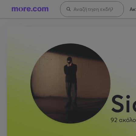
Ακ
Si
92
ακόλο