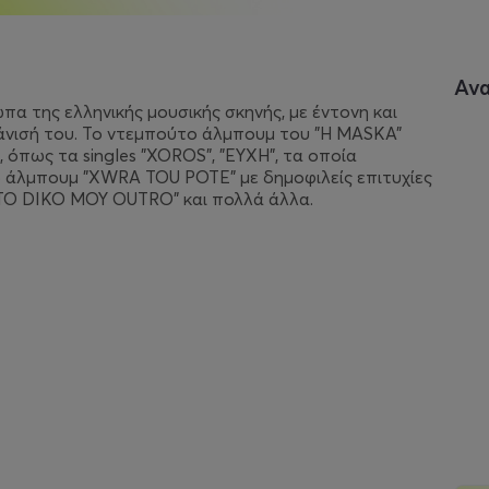
Αν
ωπα της ελληνικής μουσικής σκηνής, με έντονη και
άνισή του. Το ντεμπούτο άλμπουμ του "H MASKA"
, όπως τα singles "XOROS", "EYXH", τα οποία
ο άλμπουμ "XWRA TOU POTE" με δημοφιλείς επιτυχίες
"TO DIKO MOY OUTRO" και πολλά άλλα.