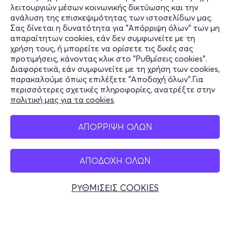
λειτουργιών μέσων κοινωνικής δικτύωσης και την
ανάλυση της επισκεψιμότητας των ιστοσελίδων μας.
Σας δίνεται η δυνατότητα για "Απόρριψη όλων" των μη
Πληροφορίες
απαραίτητων cookies, εάν δεν συμφωνείτε με τη
χρήση τους, ή μπορείτε να ορίσετε τις δικές σας
Υποστήριξη
προτιμήσεις, κάνοντας κλικ στο "Ρυθμίσεις cookies".
Διαφορετικά, εάν συμφωνείτε με τη χρήση των cookies,
Stay Connected
παρακαλούμε όπως επιλέξετε "Αποδοχή όλων".Για
περισσότερες σχετικές πληροφορίες, ανατρέξτε στην
πολιτική μας για τα cookies
.
Mobile app
ΑΠΟΡΡΙΨΗ ΟΛΩΝ
ΑΠΟΔΟΧΗ ΟΛΩΝ
Ελλάδα
Τηλεφωνικές κρατήσεις
ΡΥΘΜΙΣΕΙΣ COOKIES
+30 2117700000
Δευ - Παρ 10:00 - 18:00
Φυσικά σημεία