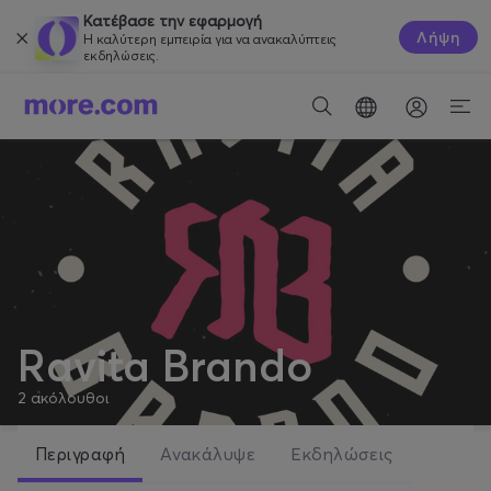
Κατέβασε την εφαρμογή
Λήψη
Η καλύτερη εμπειρία για να ανακαλύπτεις
εκδηλώσεις.
Ravita Brando
2
ακόλουθοι
Περιγραφή
Ανακάλυψε
Εκδηλώσεις