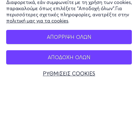
Διαφορετικά, εάν συμφωνείτε με τη χρήση των cookies,
Stay Connected
παρακαλούμε όπως επιλέξετε "Αποδοχή όλων".Για
περισσότερες σχετικές πληροφορίες, ανατρέξτε στην
πολιτική μας για τα cookies
.
Mobile app
ΑΠΟΡΡΙΨΗ ΟΛΩΝ
ΑΠΟΔΟΧΗ ΟΛΩΝ
Ελλάδα
Τηλεφωνικές κρατήσεις
ΡΥΘΜΙΣΕΙΣ COOKIES
+30 2117700000
Δευ - Παρ 10:00 - 18:00
Φυσικά σημεία