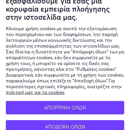
εξασφαλίσουμε για εσάς μια
κορυφαία εμπειρία πλοήγησης
στην ιστοσελίδα μας.
Κάνουμε χρήση cookies με σκοπό την εξατομίκευση
του περιεχομένου και των διαφημίσεων, την παροχή
λειτουργιών μέσων κοινωνικής δικτύωσης και την
ανάλυση της επισκεψιμότητας των ιστοσελίδων μας.
Σας δίνεται η δυνατότητα για "Απόρριψη όλων" των μη
Πληροφορίες
απαραίτητων cookies, εάν δεν συμφωνείτε με τη
χρήση τους, ή μπορείτε να ορίσετε τις δικές σας
Υποστήριξη
προτιμήσεις, κάνοντας κλικ στο "Ρυθμίσεις cookies".
Διαφορετικά, εάν συμφωνείτε με τη χρήση των cookies,
Stay Connected
παρακαλούμε όπως επιλέξετε "Αποδοχή όλων".Για
περισσότερες σχετικές πληροφορίες, ανατρέξτε στην
πολιτική μας για τα cookies
.
Mobile app
ΑΠΟΡΡΙΨΗ ΟΛΩΝ
ΑΠΟΔΟΧΗ ΟΛΩΝ
Ελλάδα